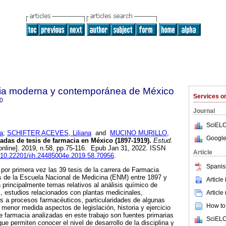
oria moderna y contemporánea de México
Services 
0
Journal
SciELO
a
;
SCHIFTER ACEVES, Liliana
and
MUCINO MURILLO,
Google
das de tesis de farmacia en México (1897-1919).
Estud.
online]. 2019, n.58, pp.75-116. Epub Jan 31, 2022. ISSN
Article
g/10.22201/iih.24485004e.2019.58.70956
.
Spanis
 por primera vez las 39 tesis de la carrera de Farmacia
s de la Escuela Nacional de Medicina (ENM) entre 1897 y
Article
 principalmente temas relativos al análisis químico de
s, estudios relacionados con plantas medicinales,
Article
as a procesos farmacéuticos, particularidades de algunas
How to 
menor medida aspectos de legislación, historia y ejercicio
e farmacia analizadas en este trabajo son fuentes primarias
SciELO
ue permiten conocer el nivel de desarrollo de la disciplina y