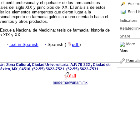
e el perfil profesional y el quehacer de los farmacéuticos
Automat
les del siglo XIX y principios del XX. El análisis de estos
Send th
er los elementos emergentes que dieron lugar a la
sional experto en farmacia galénica a uno orientado hacia el
Indicators
amentos y otros productos.
Related lin
Escuela Nacional de Medicina; tesis de farmacia; historia de
os XIX y XX.
Share
More
h
·
text in Spanish
·
Spanish (
pdf
)
More
Permali
/n, Zona Cultural, Ciudad Universitaria, A.P. 70-222 , Ciudad de
éxico, MX, 04510, (52-55) 5622-7521, (52-55) 5622-7531
moderna@unam.mx