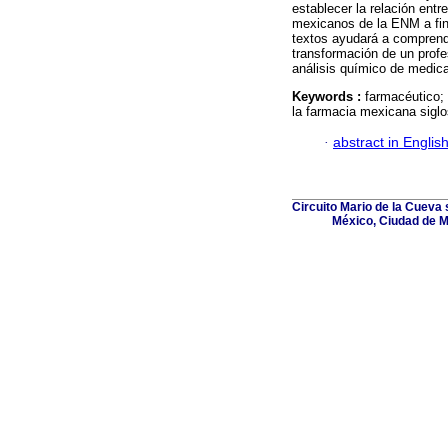
establecer la relación entr
mexicanos de la ENM a fina
textos ayudará a comprend
transformación de un profe
análisis químico de medic
Keywords :
farmacéutico; 
la farmacia mexicana sigl
·
abstract in Englis
Circuito Mario de la Cueva s
México, Ciudad de M