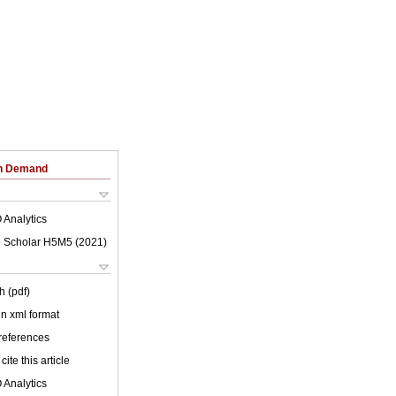
on Demand
 Analytics
 Scholar H5M5 (
2021
)
h (pdf)
 in xml format
 references
cite this article
 Analytics