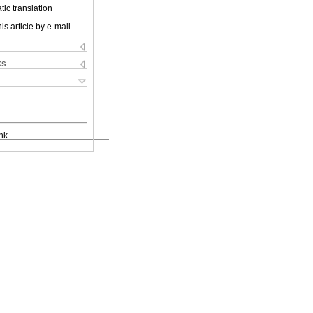
ic translation
is article by e-mail
ks
nk