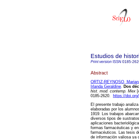
Estudios de hist
Print version
ISSN
0185-262
Abstract
ORTIZ-REYNOSO, Marian
Irlanda Geraldine
.
Dos déca
hist. mod. contemp. Mex
[
0185-2620.
https://doi.or
El presente trabajo analiza
elaboradas por los alumno
1919. Los trabajos abarcan
diversos tipos de sustrato
aplicaciones bacteriológic
formas farmacéuticas y en 
farmacéuticos. Las tesis d
de información valiosa ya q