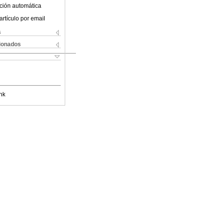
ción automática
artículo por email
s
cionados
nk