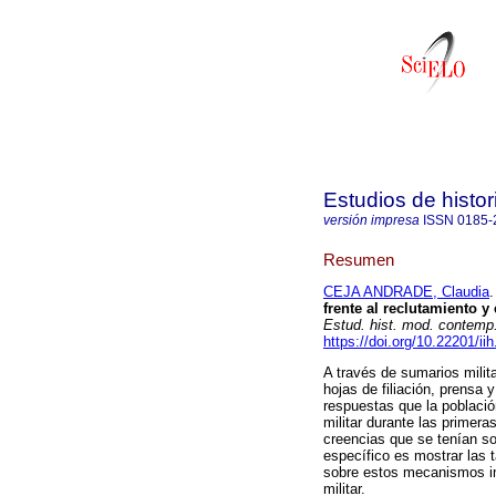
Estudios de hist
versión impresa
ISSN
0185-
Resumen
CEJA ANDRADE, Claudia
.
frente al reclutamiento y 
Estud. hist. mod. contemp
https://doi.org/10.22201/i
A través de sumarios milit
hojas de filiación, prensa 
respuestas que la población
militar durante las primer
creencias que se tenían so
específico es mostrar las t
sobre estos mecanismos im
militar.