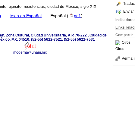
Traduc
nto; ejército; resistencias; ciudad de México; siglo XIX.
Enviar 
s
·
texto en Español
·
Español (
pdf
)
Indicadore
Links rela
Compartir
/n, Zona Cultural, Ciudad Universitaria, A.P. 70-222 , Ciudad de
éxico, MX, 04510, (52-55) 5622-7521, (52-55) 5622-7531
Otros
Otros
moderna@unam.mx
Permali