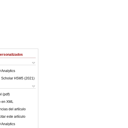
Personalizados
 Analytics
 Scholar H5M5 (
2021
)
l (pdf)
lo en XML
cias del artículo
tar este artículo
 Analytics