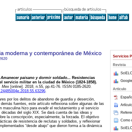
oria moderna y contemporánea de México
Servicios 
2620
Revista
SciELO
Amanecer paisano y dormir soldado...
Resistencias
Google
el servicio militar en la ciudad de México (1824-1858).
. Mex
[online]. 2018, n.55, pp.41-76. ISSN 0185-2620.
Articulo
ih.24485004e.2018.55.63296
.
Españo
ares por los delitos de abandono de guardia y deserción,
y demás fuentes, este artículo reflexiona sobre algunas de las
Artícu
 masculina hizo para evadir el reclutamiento y el servicio
as décadas del siglo XIX. Se dará cuenta de las ideas y
Referen
bre la conscripción, especialmente, la forzada. El objetivo
Como ci
ácticas de resistencia de reclutas y soldados, y reflexionar
plementados “desde abajo” que dieron forma a la dinámica
SciELO