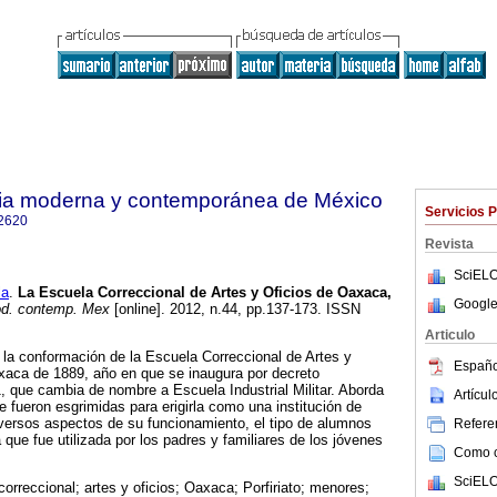
oria moderna y contemporánea de México
Servicios 
2620
Revista
SciELO
la
.
La Escuela Correccional de Artes y Oficios de Oaxaca,
Google
od. contemp. Mex
[online]. 2012, n.44, pp.137-173. ISSN
Articulo
a la conformación de la Escuela Correccional de Artes y
Españo
xaca de 1889, año en que se inaugura por decreto
 que cambia de nombre a Escuela Industrial Militar. Aborda
Artícu
e fueron esgrimidas para erigirla como una institución de
iversos aspectos de su funcionamiento, el tipo de alumnos
Referen
a que fue utilizada por los padres y familiares de los jóvenes
Como ci
SciELO
correccional; artes y oficios; Oaxaca; Porfiriato; menores;