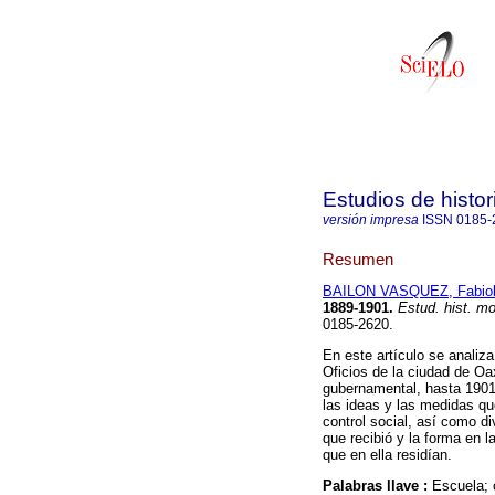
Estudios de hist
versión impresa
ISSN
0185-
Resumen
BAILON VASQUEZ, Fabio
1889-1901
.
Estud. hist. m
0185-2620.
En este artículo se analiz
Oficios de la ciudad de Oa
gubernamental, hasta 1901,
las ideas y las medidas qu
control social, así como d
que recibió y la forma en l
que en ella residían.
Palabras llave :
Escuela; 