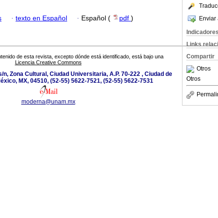
Traduc
s
·
texto en Español
·
Español (
pdf
)
Enviar 
Indicadore
Links rela
Compartir
tenido de esta revista, excepto dónde está identificado, está bajo una
Licencia Creative Commons
Otros
/n, Zona Cultural, Ciudad Universitaria, A.P. 70-222 , Ciudad de
Otros
éxico, MX, 04510, (52-55) 5622-7521, (52-55) 5622-7531
Permali
moderna@unam.mx