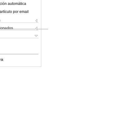
ción automática
artículo por email
s
cionados
nk