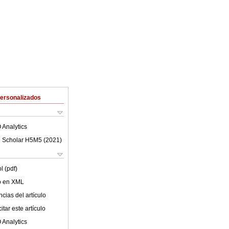
Personalizados
 Analytics
 Scholar H5M5 (
2021
)
l (pdf)
lo en XML
cias del artículo
tar este artículo
 Analytics