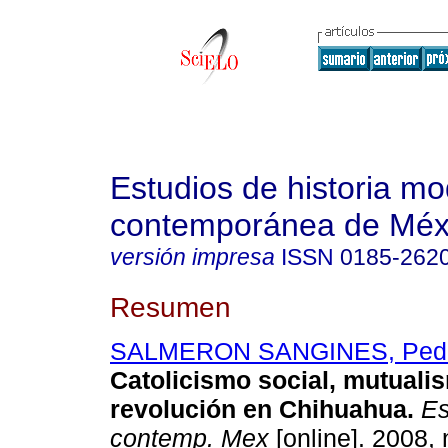
Estudios de historia m
contemporánea de Méx
versión impresa
ISSN
0185-262
Resumen
SALMERON SANGINES, Ped
Catolicismo social, mutuali
revolución en Chihuahua
.
Es
contemp. Mex
[online]. 2008, 