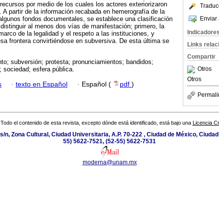
 recursos por medio de los cuales los actores exteriorizaron
Traduc
 A partir de la información recabada en hemerografía de la
Enviar 
algunos fondos documentales, se establece una clasificación
e distinguir al menos dos vías de manifestación; primero, la
Indicadore
marco de la legalidad y el respeto a las instituciones, y
sa frontera convirtiéndose en subversiva. De esta última se
Links rela
Compartir
to; subversión; protesta; pronunciamientos; bandidos;
Otros
; sociedad; esfera pública.
Otros
s
·
texto en Español
·
Español (
pdf
)
Permali
Todo el contenido de esta revista, excepto dónde está identificado, está bajo una
Licencia 
s/n, Zona Cultural, Ciudad Universitaria, A.P. 70-222 , Ciudad de México, Ciuda
55) 5622-7521, (52-55) 5622-7531
moderna@unam.mx