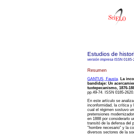
Estudios de hist
versión impresa
ISSN
0185-
Resumen
GANTUS, Fausta
.
La inco
bandidaje
:
Un acercamien
tuxtepecanismo, 1876-18
pp.49-74. ISSN 0185-2620
En este artículo se analiza
inconformidad, la crítica y 
cual el régimen sostuvo u
pretensiones modernizadora
en 1888 por considerarlo u
transitó de la defensa del 
"hombre necesario" y la co
diversos sectores de la soc