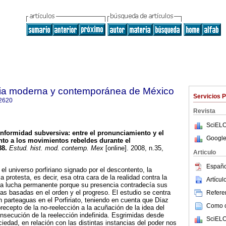
oria moderna y contemporánea de México
Servicios 
2620
Revista
SciELO
nformidad subversiva: entre el pronunciamiento y el
Google
to a los movimientos rebeldes durante el
88
.
Estud. hist. mod. contemp. Mex
[online]. 2008, n.35,
Articulo
.
Españo
 el universo porfiriano signado por el descontento, la
la protesta, es decir, esa otra cara de la realidad contra la
Artícu
na lucha permanente porque su presencia contradecía sus
s basadas en el orden y el progreso. El estudio se centra
Referen
n parteaguas en el Porfiriato, teniendo en cuenta que Díaz
Como ci
precepto de la no-reelección a la acuñación de la idea del
nsecución de la reelección indefinida. Esgrimidas desde
SciELO
iedad, en relación con las distintas instancias del poder nos