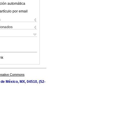
ción automática
artículo por email
s
cionados
nk
Creative Commons
d de México, MX, 04510, (52-