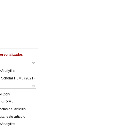
Personalizados
 Analytics
 Scholar H5M5 (
2021
)
l (pdf)
lo en XML
cias del artículo
tar este artículo
 Analytics