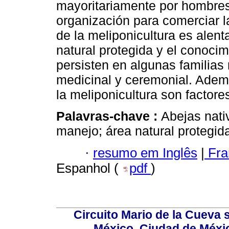
mayoritariamente por hombre
organización para comerciar l
de la meliponicultura es alen
natural protegida y el conocim
persisten en algunas familia
medicinal y ceremonial. Ademá
la meliponicultura son factore
Palavras-chave :
Abejas nativ
manejo; área natural protegid
·
resumo em Inglês
|
Fra
Espanhol (
pdf
)
Circuito Mario de la Cueva s
México, Ciudad de Méxic