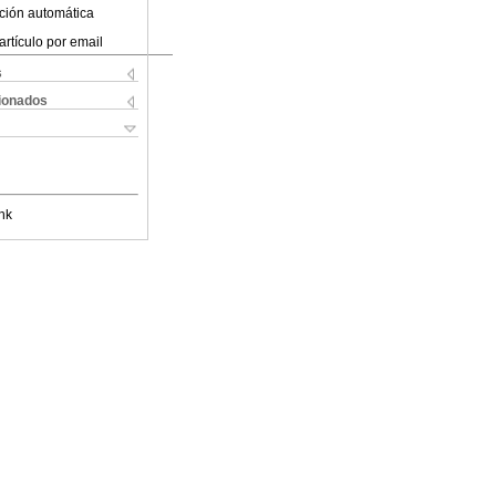
ción automática
artículo por email
s
cionados
nk