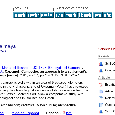
ra maya
Servicios 
2574
Revista
SciELO
aría del Rosario
;
PUC TEJERO, Leydi del Carmen
y
Google
J.
.
Oxpemul, Campeche
:
an approach to a settlement's
maya
[online]. 2011, vol.37, pp.45-63. ISSN 0185-2574.
Articulo
ratigraphic wells within an area of 9 squared kilometers
Españo
s in the Prehispanic site of Oxpemul (Petén) have revealed
ning the chronological sequence of its occupation from the
Artícu
te Classic. Materials will allow a comparative study with
ological sites in Río Bec and Petén.
Referen
Como ci
Archaeology; ceramics; Maya culture; Architecture.
SciELO
ñol
·
texto en Español
·
Español (
pdf
)