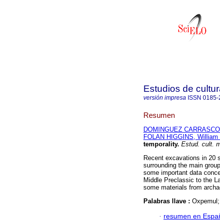
Estudios de cultu
versión impresa
ISSN
0185-
Resumen
DOMINGUEZ CARRASCO, M
FOLAN HIGGINS, William 
temporality
.
Estud. cult. 
Recent excavations in 20 st
surrounding the main group
some important data concer
Middle Preclassic to the La
some materials from archae
Palabras llave :
Oxpemul; 
·
resumen en Espa