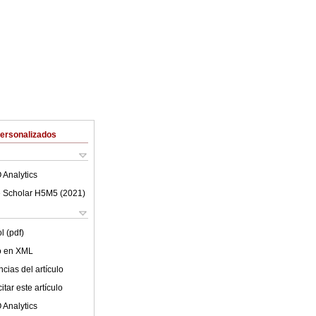
Personalizados
 Analytics
 Scholar H5M5 (
2021
)
l (pdf)
lo en XML
cias del artículo
tar este artículo
 Analytics