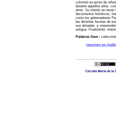
convirtió en punto de refe
durante aquellos años, co
otros. Su interés en reuni
documentos históricos, fu
como los gobernadores Pab
las distintas facetas de es
sus atinadas -y sorprendent
antigua. Finalmente, inten
Palabras llave :
coleccion
·
resumen en Inglé
Circuito Mario de la