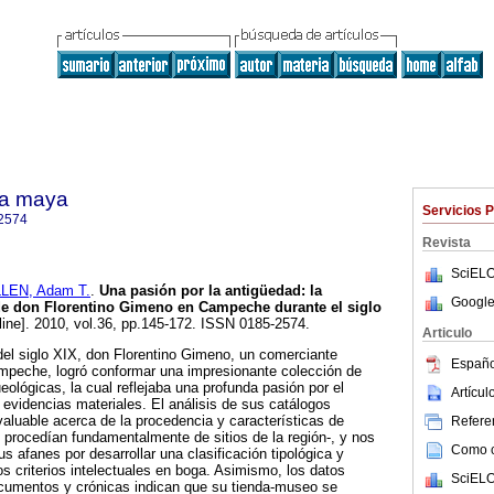
ra maya
Servicios 
2574
Revista
SciELO
LEN, Adam T.
.
Una pasión por la antigüedad
:
la
Google
de don Florentino Gimeno en Campeche durante el siglo
line]. 2010, vol.36, pp.145-172. ISSN 0185-2574.
Articulo
el siglo XIX, don Florentino Gimeno, un comerciante
Españo
mpeche, logró conformar una impresionante colección de
ológicas, la cual reflejaba una profunda pasión por el
Artícu
evidencias materiales. El análisis de sus catálogos
valuable acerca de la procedencia y características de
Referen
procedían fundamentalmente de sitios de la región-, y nos
Como ci
s afanes por desarrollar una clasificación tipológica y
os criterios intelectuales en boga. Asimismo, los datos
SciELO
ocumentos y crónicas indican que su tienda-museo se