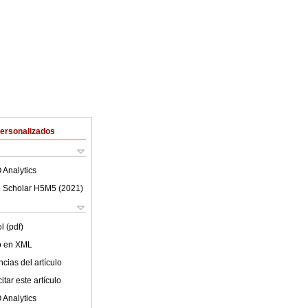
Personalizados
 Analytics
 Scholar H5M5 (
2021
)
l (pdf)
lo en XML
cias del artículo
tar este artículo
 Analytics