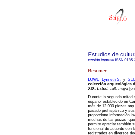
Estudios de cultu
versión impresa
ISSN
0185-
Resumen
LOWE, Lynneth S.
y
SEL
colección arqueológica 
XIX
.
Estud. cult. maya
[on
Durante la segunda mitad d
español establecido en Ca
más de 12 000 piezas arque
pasado prehispánico y sus 
proporciona información in
muchas de las piezas -que 
permite apreciar también su
funcional de acuerdo con l
registrados en diversos d