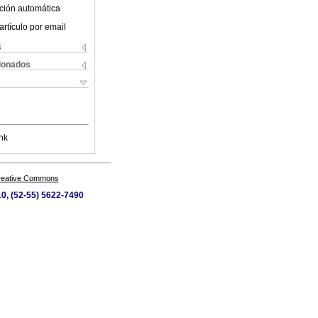
ción automática
artículo por email
s
cionados
nk
Creative Commons
10, (52-55) 5622-7490