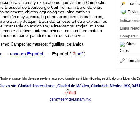
rencia para viajeros y exploradores que visitaron Campeche
Traduc
mo Brasseur de Bourbourg o Carl Hermann Berendt, entre
Enviar 
r no solamente objetos arqueológicos, sino también
e también muy apreciado por notables personajes locales,
Indicadore
lo García y Joaquín Baranda. En este artículo exploramos
te incansable coleccionista, e intentamos arrojar luz sobre
Links rela
emente objetivas- interpretaciones de la cultura material
tamos rastrear el paradero actual de su acervo.
Compartir
Otros
ismo; Campeche; museos; figurillas; cerámica.
Otros
s
·
texto en Español
·
Español (
pdf
)
Permali
Todo el contenido de esta revista, excepto dónde está identificado, está bajo una
Licencia 
 Cueva s/n, Ciudad Universitaria , Ciudad de México, Ciudad de México, MX, 045
cem@servidor.unam.mx