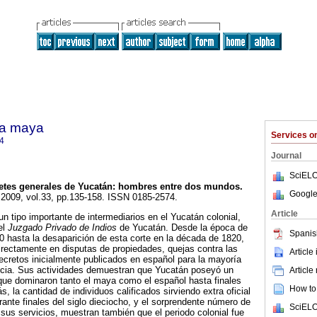
ra maya
Services 
4
Journal
SciELO
etes generales de Yucatán
:
hombres entre dos mundos
.
Google
. 2009, vol.33, pp.135-158. ISSN 0185-2574.
Article
un tipo importante de intermediarios en el Yucatán colonial,
el
Juzgado Privado de Indios
de Yucatán. Desde la época de
Spanis
 hasta la desaparición de esta corte en la década de 1820,
rectamente en disputas de propiedades, quejas contra las
Article
decretos inicialmente publicados en español para la mayoría
ncia. Sus actividades demuestran que Yucatán poseyó un
Article
que dominaron tanto el maya como el español hasta finales
How to 
s, la cantidad de individuos calificados sirviendo extra oficial
ante finales del siglo dieciocho, y el sorprendente número de
SciELO
us servicios, muestran también que el periodo colonial fue