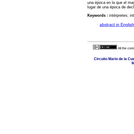
una época en la que el ma
lugar de una época de decl
Keywords :
intérpretes; i
·
abstract in Englis
All the con
Circuito Mario de la Cu
M