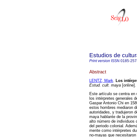
Estudios de cultu
Print version
ISSN
0185-257
Abstract
LENTZ, Mark
.
Los intérpr
Estud. cult. maya
[online]
Este artículo se centra en 
los intérpretes generales d
Gaspar Antonio Chi en 1580
estos hombres mediaron di
autoridades, y tradujeron 
maya hablante de la provi
alto número de individuos 
del periodo colonial. Ademá
mente como intérpretes dur
no-mayas que necesitaron s