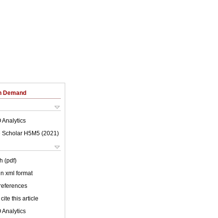
on Demand
 Analytics
 Scholar H5M5 (
2021
)
h (pdf)
 in xml format
 references
cite this article
 Analytics