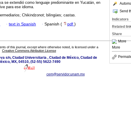
ya se extendió como lenguaje predominante en Yucatán, en
Automat
ive para ese idioma.
Send th
ntermediarios; Chikindzonot; bilingües; castas.
Indicators
h
·
text in Spanish
·
Spanish (
pdf
)
Related lin
Share
More
More
tents of this journal, except where otherwise noted, is licensed under a
Creative Commons Attribution License
Permali
eva s/n, Ciudad Universitaria , Ciudad de México, Ciudad de
éxico, MX, 04510, (52-55) 5622-7490
cem@servidor.unam.mx