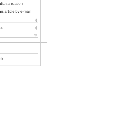
ic translation
is article by e-mail
ks
nk