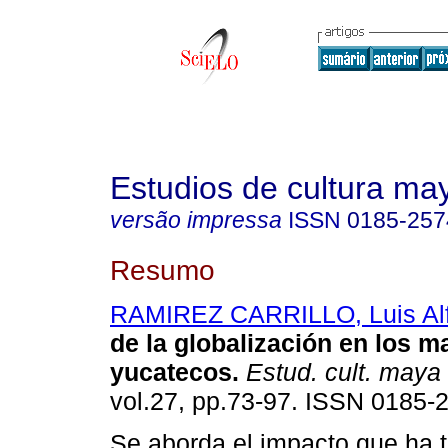
Estudios de cultura ma
versão impressa
ISSN
0185-257
Resumo
RAMIREZ CARRILLO, Luis Al
de la globalización en los m
yucatecos
.
Estud. cult. maya
vol.27, pp.73-97. ISSN 0185-
Se aborda el impacto que ha t