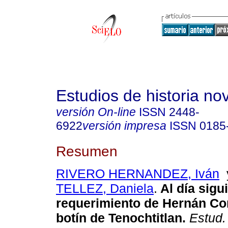
Estudios de historia n
versión On-line
ISSN
2448-
6922
versión impresa
ISSN
0185
Resumen
RIVERO HERNANDEZ, Iván
TELLEZ, Daniela
.
Al día sigu
requerimiento de Hernán Cor
botín de Tenochtitlan.
Estud. 