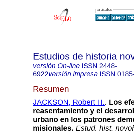
Estudios de historia n
versión On-line
ISSN
2448-
6922
versión impresa
ISSN
0185
Resumen
JACKSON, Robert H.
.
Los efe
reasentamiento y el desarrol
urbano en los patrones dem
misionales.
Estud. hist. novo