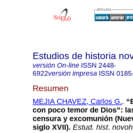
Estudios de historia n
versión On-line
ISSN
2448-
6922
versión impresa
ISSN
0185
Resumen
MEJIA CHAVEZ, Carlos G.
.
“E
con poco temor de Dios”: la
censura y excomunión (Nue
siglo XVII).
Estud. hist. novoh