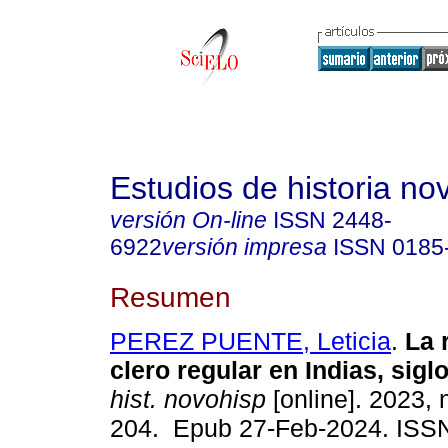
Estudios de historia n
versión On-line
ISSN
2448-
6922
versión impresa
ISSN
0185
Resumen
PEREZ PUENTE, Leticia
.
La 
clero regular en Indias, siglo
hist. novohisp
[online]. 2023, 
204. Epub 27-Feb-2024. ISS