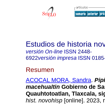
Estudios de historia n
versión On-line
ISSN
2448-
6922
versión impresa
ISSN
0185
Resumen
ACOCAL MORA, Sandra
.
Pipi
macehualtin
Gobierno de Sa
Quauhtotoatlan, Tlaxcala, si
hist. novohisp
[online]. 2023, 