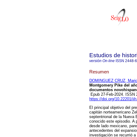
Estudios de histo
versión On-line
ISSN
2448-
Resumen
DOMINGUEZ CRUZ, Mario 
Montgomery Pike del año
documentos novohispan
Epub 27-Feb-2024. ISSN 
https://doi.org/10.22201/i
El principal objetivo del pr
capitán norteamericano Zeb
septentrional de la Nueva 
conocido este episodio. A 
desde lado mexicano, pare
antecedentes del expansion
investigación se recurrió a