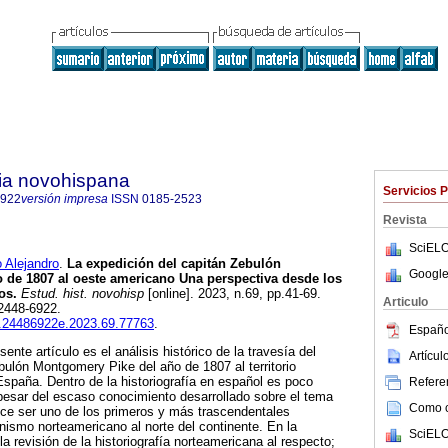
ria novohispana
Servicios 
6922
versión impresa
ISSN
0185-2523
Revista
SciELO
Alejandro
.
La expedición del capitán Zebulón
Google
 de 1807 al oeste americano Una perspectiva desde los
os.
Estud. hist. novohisp
[online]. 2023, n.69, pp.41-69.
Articulo
2448-6922.
ih.24486922e.2023.69.77763
.
Españo
esente artículo es el análisis histórico de la travesía del
Artícu
ulón Montgomery Pike del año de 1807 al territorio
España. Dentro de la historiografía en español es poco
Referen
pesar del escaso conocimiento desarrollado sobre el tema
Como ci
ce ser uno de los primeros y más trascendentales
ismo norteamericano al norte del continente. En la
SciELO
 la revisión de la historiografía norteamericana al respecto;