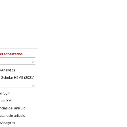
Personalizados
 Analytics
 Scholar H5M5 (
2021
)
l (pdf)
lo en XML
cias del artículo
tar este artículo
 Analytics