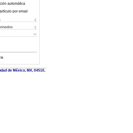
ción automática
artículo por email
s
cionados
nk
iudad de México, MX, 04510,