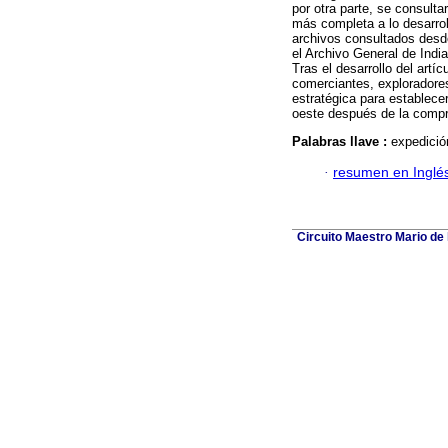
por otra parte, se consult
más completa a lo desarroll
archivos consultados desde
el Archivo General de Indi
Tras el desarrollo del artí
comerciantes, exploradores
estratégica para establec
oeste después de la compra 
Palabras llave :
expedició
·
resumen en Inglé
Circuito Maestro Mario de 