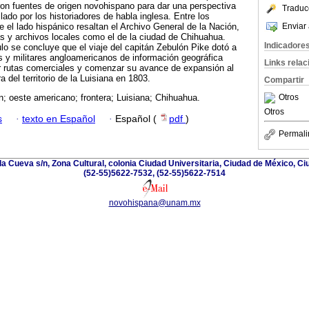
aron fuentes de origen novohispano para dar una perspectiva
Traduc
ado por los historiadores de habla inglesa. Entre los
Enviar 
 el lado hispánico resaltan el Archivo General de la Nación,
as y archivos locales como el de la ciudad de Chihuahua.
Indicadore
culo se concluye que el viaje del capitán Zebulón Pike dotó a
 y militares angloamericanos de información geográfica
Links rela
er rutas comerciales y comenzar su avance de expansión al
del territorio de la Luisiana en 1803.
Compartir
Otros
n; oeste americano; frontera; Luisiana; Chihuahua.
Otros
s
·
texto en Español
·
Español (
pdf
)
Permali
la Cueva s/n, Zona Cultural, colonia Ciudad Universitaria, Ciudad de México, C
(52-55)5622-7532, (52-55)5622-7514
novohispana@unam.mx