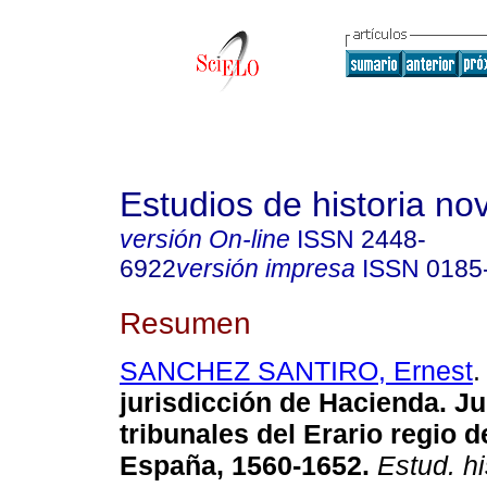
Estudios de historia n
versión On-line
ISSN
2448-
6922
versión impresa
ISSN
0185
Resumen
SANCHEZ SANTIRO, Ernest
.
jurisdicción de Hacienda. J
tribunales del Erario regio 
España, 1560-1652.
Estud. hi