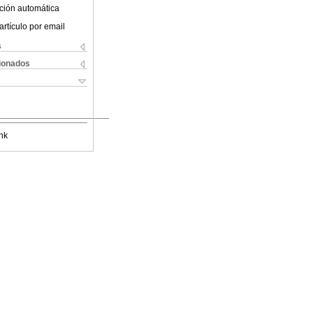
ción automática
artículo por email
s
cionados
nk