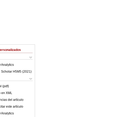
Personalizados
 Analytics
 Scholar H5M5 (
2021
)
l (pdf)
lo en XML
cias del artículo
tar este artículo
 Analytics