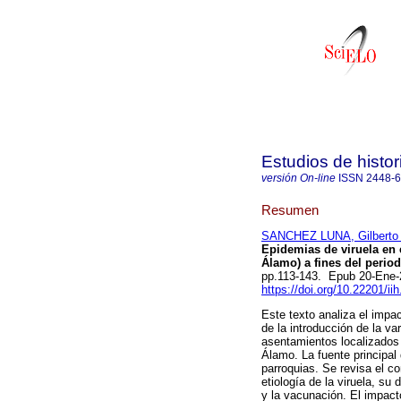
Estudios de histo
versión On-line
ISSN
2448-
Resumen
SANCHEZ LUNA, Gilberto 
Epidemias de viruela en e
Álamo) a fines del period
pp.113-143. Epub 20-Ene
https://doi.org/10.22201/i
Este texto analiza el impa
de la introducción de la va
asentamientos localizados 
Álamo. La fuente principal 
parroquias. Se revisa el co
etiología de la viruela, su 
y la vacunación. El impac