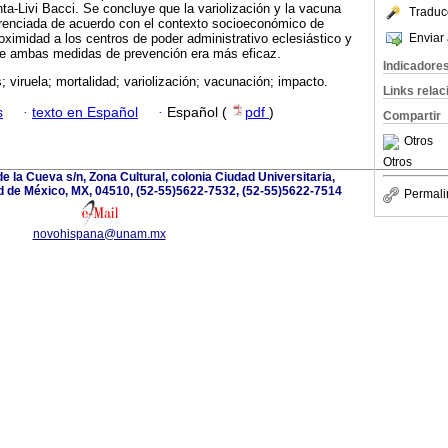
nta-Livi Bacci. Se concluye que la variolización y la vacuna
Traduc
renciada de acuerdo con el contexto socioeconómico de
Enviar 
ximidad a los centros de poder administrativo eclesiástico y
 de ambas medidas de prevención era más eficaz.
Indicadore
; viruela; mortalidad; variolización; vacunación; impacto.
Links rela
s
·
texto en Español
·
Español (
pdf
)
Compartir
Otros
Otros
e la Cueva s/n, Zona Cultural, colonia Ciudad Universitaria,
d de México, MX, 04510, (52-55)5622-7532, (52-55)5622-7514
Permali
novohispana@unam.mx