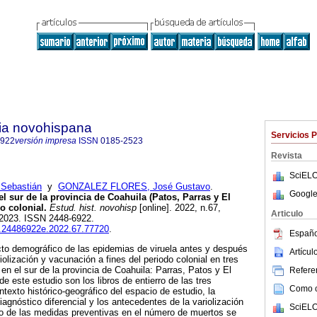
ria novohispana
Servicios 
6922
versión impresa
ISSN
0185-2523
Revista
SciELO
Sebastián
y
GONZALEZ FLORES, José Gustavo
.
Google
l sur de la provincia de Coahuila (Patos, Parras y El
o colonial.
Estud. hist. novohisp
[online]. 2022, n.67,
Articulo
-2023. ISSN 2448-6922.
ih.24486922e.2022.67.77720
.
Españo
cto demográfico de las epidemias de viruela antes y después
Artícu
riolización y vacunación a fines del periodo colonial en tres
en el sur de la provincia de Coahuila: Parras, Patos y El
Referen
de este estudio son los libros de entierro de las tres
Como ci
ntexto histórico-geográfico del espacio de estudio, la
diagnóstico diferencial y los antecedentes de la variolización
SciELO
to de las medidas preventivas en el número de muertos se