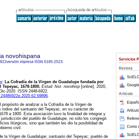
ria novohispana
Servicios 
6922
versión impresa
ISSN
0185-2523
Revista
SciELO
er
.
La Cofradía de la Virgen de Guadalupe fundada por
Google
l Tepeyac, 1678-1800.
Estud. hist. novohisp
[online]. 2020,
-Dic-2020. ISSN 2448-6922.
Articulo
ih.24486922e.2020.62.69896
.
Españo
el propósito de analizar a la Cofradía de la Virgen de
 indios del santuario del Tepeyac, en su carácter de
Artícu
 1678 a 1800. Esta asociación tuvo la finalidad de integrar y
a jurisdicción del pueblo de Guadalupe, no sólo los congregó
Referen
ficios litúrgicos, sino que también les dio la posibilidad de
Como ci
bierno civil.
SciELO
de la Virgen de Guadalupe; santuario del Tepeyac; pueblo de