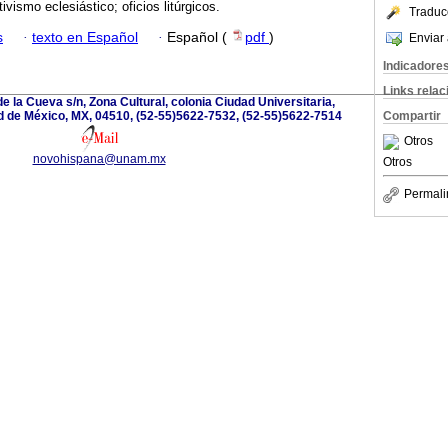
ivismo eclesiástico; oficios litúrgicos.
Traduc
s
·
texto en Español
·
Español (
pdf
)
Enviar 
Indicadore
Links rela
e la Cueva s/n, Zona Cultural, colonia Ciudad Universitaria,
d de México, MX, 04510, (52-55)5622-7532, (52-55)5622-7514
Compartir
Otros
novohispana@unam.mx
Otros
Permali