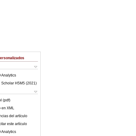
Personalizados
 Analytics
 Scholar H5M5 (
2021
)
l (pdf)
lo en XML
cias del artículo
tar este artículo
 Analytics