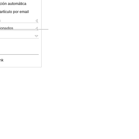
ción automática
artículo por email
s
cionados
nk