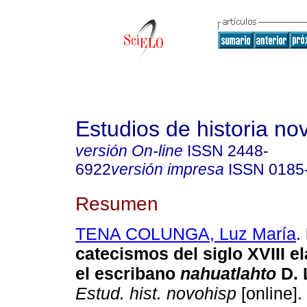
Estudios de historia n
versión On-line
ISSN
2448-
6922
versión impresa
ISSN
0185
Resumen
TENA COLUNGA, Luz María
.
catecismos del siglo XVIII e
el escribano
nahuatlahto
D. 
Estud. hist. novohisp
[online].