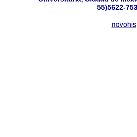
55)5622-753
novohi