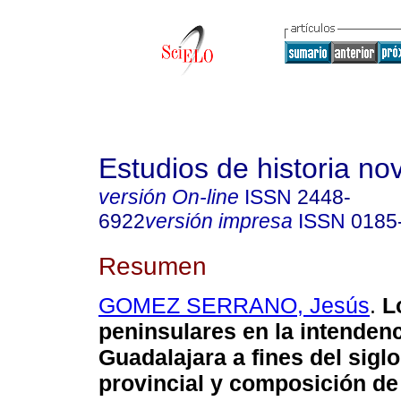
Estudios de historia n
versión On-line
ISSN
2448-
6922
versión impresa
ISSN
0185
Resumen
GOMEZ SERRANO, Jesús
.
L
peninsulares en la intenden
Guadalajara a fines del siglo
provincial y composición de 