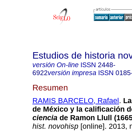
Estudios de historia n
versión On-line
ISSN
2448-
6922
versión impresa
ISSN
0185
Resumen
RAMIS BARCELO, Rafael
.
La
de México y la calificación d
ciencia
de Ramon Llull (166
hist. novohisp
[online]. 2013, 