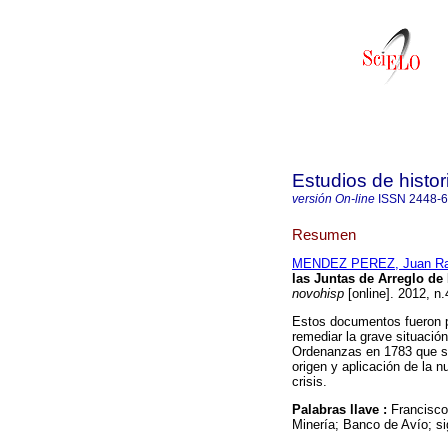
Estudios de histo
versión On-line
ISSN
2448-
Resumen
MENDEZ PEREZ, Juan R
las Juntas de Arreglo de
novohisp
[online]. 2012, n
Estos documentos fueron p
remediar la grave situació
Ordenanzas en 1783 que su
origen y aplicación de la n
crisis.
Palabras llave :
Francisco
Minería; Banco de Avío; si