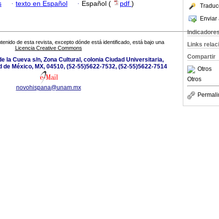
s
·
texto en Español
·
Español (
pdf
)
Traduc
Enviar 
Indicadore
tenido de esta revista, excepto dónde está identificado, está bajo una
Links rela
Licencia Creative Commons
Compartir
e la Cueva s/n, Zona Cultural, colonia Ciudad Universitaria,
d de México, MX, 04510, (52-55)5622-7532, (52-55)5622-7514
Otros
Otros
novohispana@unam.mx
Permali