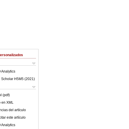
Personalizados
 Analytics
 Scholar H5M5 (
2021
)
l (pdf)
lo en XML
cias del artículo
tar este artículo
 Analytics