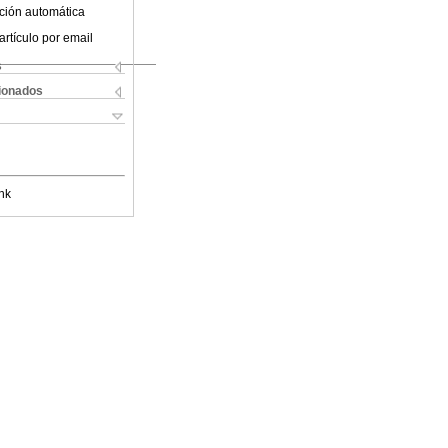
ción automática
artículo por email
s
cionados
nk