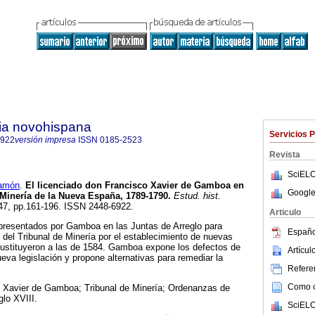
ria novohispana
Servicios 
6922
versión impresa
ISSN
0185-2523
Revista
SciELO
amón
.
El licenciado don Francisco Xavier de Gamboa en
Google
 Minería de la Nueva España, 1789-1790
.
Estud. hist.
.47, pp.161-196. ISSN 2448-6922.
Articulo
resentados por Gamboa en las Juntas de Arreglo para
Españo
n del Tribunal de Minería por el establecimiento de nuevas
stituyeron a las de 1584. Gamboa expone los defectos de
Artícu
ueva legislación y propone alternativas para remediar la
Referen
Como ci
 Xavier de Gamboa; Tribunal de Minería; Ordenanzas de
glo XVIII.
SciELO