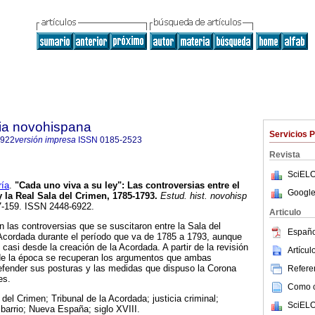
ria novohispana
Servicios 
6922
versión impresa
ISSN
0185-2523
Revista
SciELO
ía
.
"Cada uno viva a su ley"
:
Las controversias entre el
Google
y la Real Sala del Crimen, 1785-1793
.
Estud. hist. novohisp
27-159. ISSN 2448-6922.
Articulo
n las controversias que se suscitaron entre la Sala del
Españo
 Acordada durante el período que va de 1785 a 1793, aunque
casi desde la creación de la Acordada. A partir de la revisión
Artícu
 de la época se recuperan los argumentos que ambas
defender sus posturas y las medidas que dispuso la Corona
Referen
es.
Como ci
del Crimen; Tribunal de la Acordada; justicia criminal;
SciELO
 barrio; Nueva España; siglo XVIII.