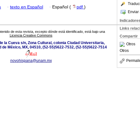
Traduc
s
·
texto en Español
·
Español (
pdf
)
Enviar 
Indicadore
Links rela
tenido de esta revista, excepto dónde está identificado, está bajo una
Licencia Creative Commons
Compartir
e la Cueva s/n, Zona Cultural, colonia Ciudad Universitaria,
Otros
d de México, MX, 04510, (52-55)5622-7532, (52-55)5622-7514
Otros
novohispana@unam.mx
Permali