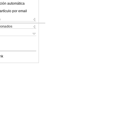
ción automática
artículo por email
s
cionados
nk