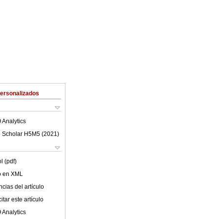
Personalizados
 Analytics
 Scholar H5M5 (
2021
)
l (pdf)
lo en XML
cias del artículo
tar este artículo
 Analytics