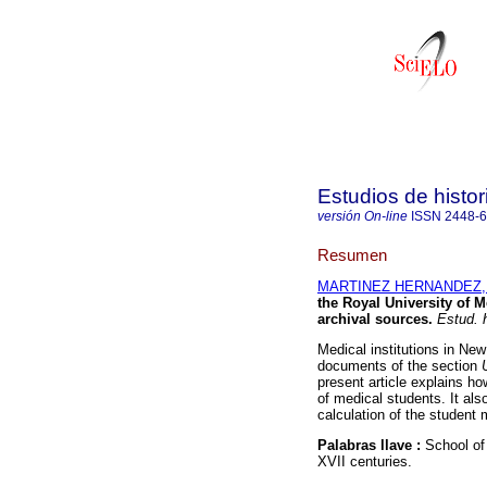
Estudios de histo
versión On-line
ISSN
2448-
Resumen
MARTINEZ HERNANDEZ, 
the Royal University of 
archival sources
.
Estud. h
Medical institutions in N
documents of the section
present article explains h
of medical students. It als
calculation of the student 
Palabras llave :
School of
XVII centuries.