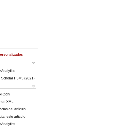
Personalizados
 Analytics
 Scholar H5M5 (
2021
)
l (pdf)
lo en XML
cias del artículo
tar este artículo
 Analytics