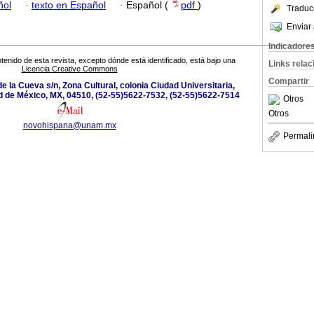
ñol
·
texto en Español
·
Español (
pdf
)
Traduc
Enviar 
Indicadore
tenido de esta revista, excepto dónde está identificado, está bajo una
Links rela
Licencia Creative Commons
Compartir
e la Cueva s/n, Zona Cultural, colonia Ciudad Universitaria,
d de México, MX, 04510, (52-55)5622-7532, (52-55)5622-7514
Otros
Otros
novohispana@unam.mx
Permali