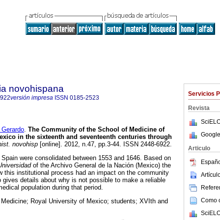
ria novohispana
Servicios 
6922
versión impresa
ISSN
0185-2523
Revista
SciELO
Gerardo
.
The Community of the School of Medicine of
Google
Mexico in the sixteenth and seventeenth centuries through
ist. novohisp
[online]. 2012, n.47, pp.3-44. ISSN 2448-6922.
Articulo
ew Spain were consolidated between 1553 and 1646. Based on
Españo
Universidad
of the Archivo General de la Nación (Mexico) the
ow this institutional process had an impact on the community
Artícu
o gives details about why is not possible to make a reliable
medical population during that period.
Referen
Como ci
 Medicine; Royal University of Mexico; students; XVIth and
SciELO