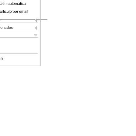
ción automática
artículo por email
s
cionados
nk