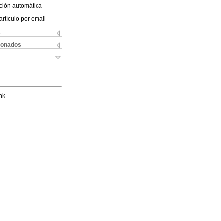
ción automática
artículo por email
s
cionados
nk