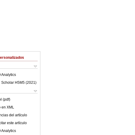
Personalizados
 Analytics
 Scholar H5M5 (
2021
)
l (pdf)
lo en XML
cias del artículo
tar este artículo
 Analytics