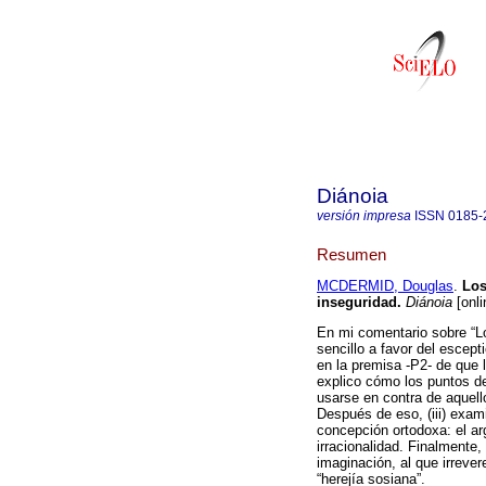
Diánoia
versión impresa
ISSN
0185-
Resumen
MCDERMID, Douglas
.
Los
inseguridad.
Diánoia
[onli
En mi comentario sobre “L
sencillo a favor del escep
en la premisa -P2- de que 
explico cómo los puntos d
usarse en contra de aquell
Después de eso, (iii) exam
concepción ortodoxa: el ar
irracionalidad. Finalmente
imaginación, al que irreve
“herejía sosiana”.