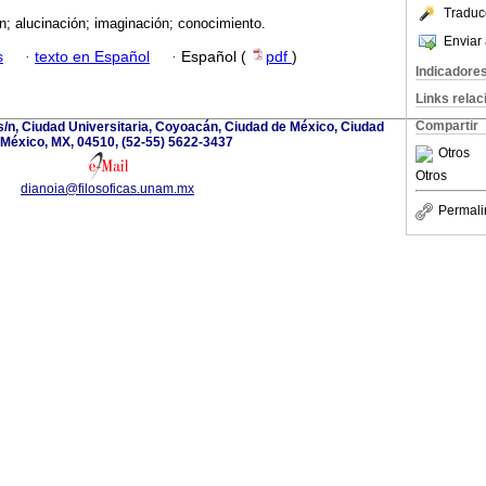
Traduc
n; alucinación; imaginación; conocimiento.
Enviar 
s
·
texto en Español
·
Español (
pdf
)
Indicadore
Links rela
Compartir
 s/n, Ciudad Universitaria, Coyoacán, Ciudad de México, Ciudad
 México, MX, 04510, (52-55) 5622-3437
Otros
Otros
dianoia@filosoficas.unam.mx
Permali