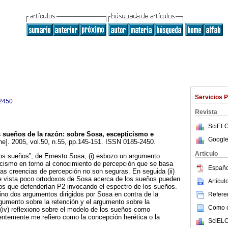
Servicios 
2450
Revista
SciELO
 sueños de la razón: sobre Sosa, escepticismo e
Google
ne]. 2005, vol.50, n.55, pp.145-151. ISSN 0185-2450.
Articulo
os sueños”, de Ernesto Sosa, (i) esbozo un argumento
ticismo en torno al conocimiento de percepción que se basa
Españo
las creencias de percepción no son seguras. En seguida (ii)
e vista poco ortodoxos de Sosa acerca de los sueños pueden
Artícu
os que defenderían P2 invocando el espectro de los sueños.
ino dos argumentos dirigidos por Sosa en contra de la
Referen
gumento sobre la retención y el argumento sobre la
Como ci
, (iv) reflexiono sobre el modelo de los sueños como
rentemente me refiero como la concepción herética o la
SciELO