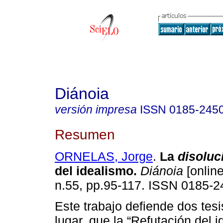
Diánoia
versión impresa
ISSN
0185-245
Resumen
ORNELAS, Jorge
.
La
disoluc
del idealismo.
Diánoia
[online
n.55, pp.95-117. ISSN 0185-2
Este trabajo defiende dos tesi
lugar, que la “Refutación del i