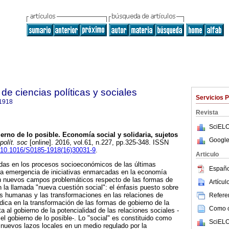
e ciencias políticas y sociales
Servicios 
1918
Revista
SciELO
erno de lo posible. Economía social y solidaria, sujetos
Google
polít. soc
[online]. 2016, vol.61, n.227, pp.325-348. ISSN
rg/10.1016/S0185-1918(16)30031-9
.
Articulo
idas en los procesos socioeconómicos de las últimas
Españo
a emergencia de iniciativas enmarcadas en la economía
ren nuevos campos problemáticos respecto de las formas de
Artícu
n la llamada "nueva cuestión social": el énfasis puesto sobre
es humanas y las transformaciones en las relaciones de
Referen
adica en la transformación de las formas de gobierno de la
Como ci
a al gobierno de la potencialidad de las relaciones sociales -
gobierno de lo posible-. Lo "social" es constituido como
SciELO
nuevos lazos locales en un medio regulado por la