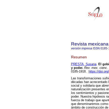
Revista mexicana d
versión impresa
ISSN
0185-
Resumen
PRESTA, Susana
.
El gobi
y poder.
Rev. mex. cienc. 
0185-1918.
https://doi.o
Las transformaciones sufr
décadas han acrecentado l
social y solidaria que ab
naturalización presentes e
los sentimientos y pasion
poder. Nuestra hipótesis r
fuerza de trabajo que apunt
que denominaremos como el 
ámbito de construcción de 