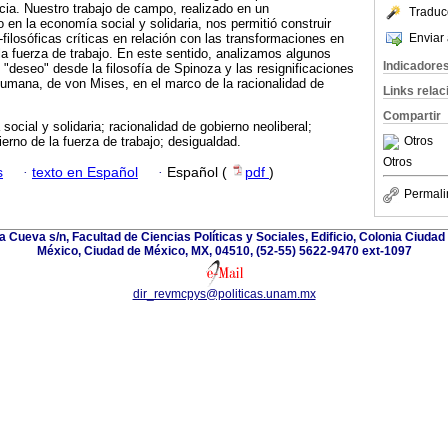
ia. Nuestro trabajo de campo, realizado en un
Traduc
n la economía social y solidaria, nos permitió construir
Enviar 
-filosóficas críticas en relación con las transformaciones en
la fuerza de trabajo. En este sentido, analizamos algunos
Indicadore
 "deseo" desde la filosofía de Spinoza y las resignificaciones
Humana, de von Mises, en el marco de la racionalidad de
Links rela
Compartir
ocial y solidaria; racionalidad de gobierno neoliberal;
Otros
ierno de la fuerza de trabajo; desigualdad.
Otros
s
·
texto en Español
·
Español (
pdf
)
Permali
la Cueva s/n, Facultad de Ciencias Políticas y Sociales, Edificio, Colonia Ciudad
México, Ciudad de México, MX, 04510, (52-55) 5622-9470 ext-1097
dir_revmcpys@politicas.unam.mx