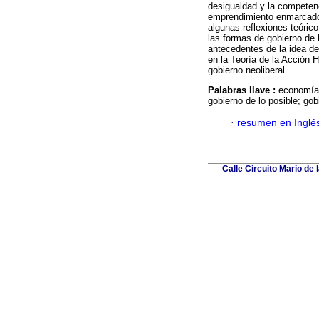
desigualdad y la competenc
emprendimiento enmarcado e
algunas reflexiones teórico
las formas de gobierno de 
antecedentes de la idea de
en la Teoría de la Acción 
gobierno neoliberal.
Palabras llave :
economía s
gobierno de lo posible; gob
·
resumen en Inglé
Calle Circuito Mario de 