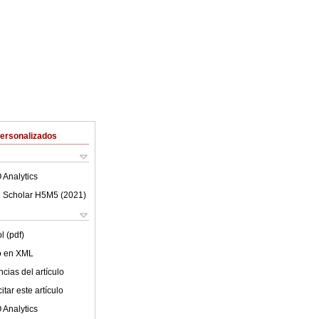
Personalizados
 Analytics
 Scholar H5M5 (
2021
)
l (pdf)
lo en XML
cias del artículo
tar este artículo
 Analytics