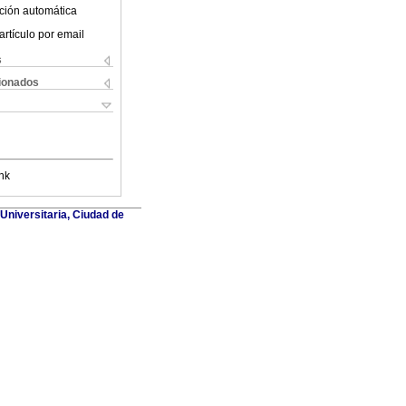
ción automática
artículo por email
s
cionados
nk
 Universitaria, Ciudad de