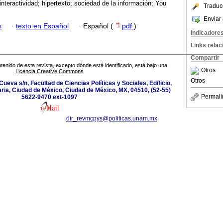
 interactividad; hipertexto; sociedad de la información; You
Traduc
Enviar 
s
·
texto en Español
·
Español (
pdf
)
Indicadore
Links rela
Compartir
tenido de esta revista, excepto dónde está identificado, está bajo una
Otros
Licencia Creative Commons
Otros
 Cueva s/n, Facultad de Ciencias Políticas y Sociales, Edificio,
aria, Ciudad de México, Ciudad de México, MX, 04510, (52-55)
Permali
5622-9470 ext-1097
dir_revmcpys@politicas.unam.mx