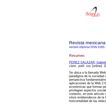
Revista mexicana d
versión impresa
ISSN
0185-
Resumen
PEREZ SALAZAR, Gabrie
cienc. polít. soc
[online]. 
Se ubica a la llamada We
paradigma de la sociedad 
perspectiva fundamentalme
aplicaciones de la Web 2.
económicas que forman part
privilegian aspectos socia
contexto, en este artículo 
sitios emblemáticos de la 
horizontalidad de las relac