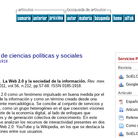
e ciencias políticas y sociales
Servicios 
1918
Revista
SciELO
l
.
La Web 2.0 y la sociedad de la información
.
Rev. mex.
Google
2011, vol.56, n.212, pp.57-68. ISSN 0185-1918.
Articulo
b 2.0 como un fenómeno impulsado en buena medida por el
de la información y como un término creado desde una
Españo
nte mercadológica. Se concibe al conjunto de servicios y
0, como un grupo heterogéneo en el que coexisten visiones
Artícu
e de la economía digital, al lado de enfoques que
les y de generación colectiva de conocimiento. En este
Referen
se analizan los recursos de interactividad presentes en dos
Como ci
Web 2.0: YouTube y la Wikipedia, en los que se destaca la
iones entre sus usuarios.
SciELO