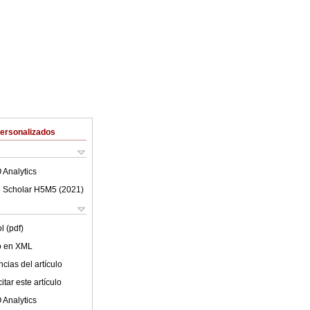
Personalizados
 Analytics
 Scholar H5M5 (
2021
)
l (pdf)
lo en XML
cias del artículo
tar este artículo
 Analytics