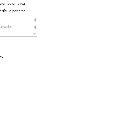
ción automática
artículo por email
s
cionados
nk