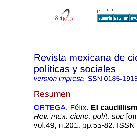
Revista mexicana de ci
políticas y sociales
versión impresa
ISSN
0185-191
Resumen
ORTEGA, Félix
.
El caudillism
Rev. mex. cienc. polít. soc
[on
vol.49, n.201, pp.55-82. ISS