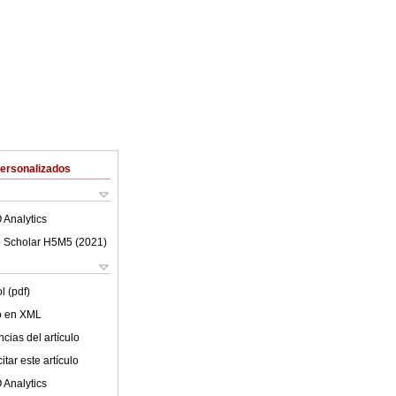
Personalizados
 Analytics
 Scholar H5M5 (
2021
)
l (pdf)
lo en XML
cias del artículo
tar este artículo
 Analytics