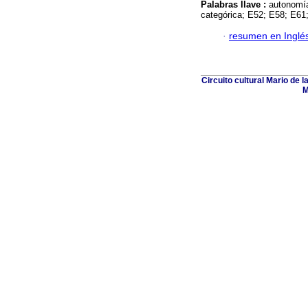
Palabras llave :
autonomía
categórica; E52; E58; E61
·
resumen en Inglé
Circuito cultural Mario de 
M