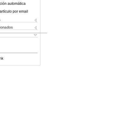
ción automática
artículo por email
s
cionados
nk