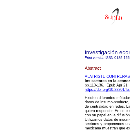
Investigación ec
Print version
ISSN
0185-166
Abstract
ALATRISTE CONTRERAS, 
los sectores en la econo
pp.110-136. Epub Apr 21,
https://doi.org/10.22201/
Existen diferentes métodos
datos de insumo-producto,
de centralidad en redes. L
quiera responder. En este 
con su papel en la difusió
Utilizamos datos de insumo
sectores y proponemos una
mexicana muestran que exi