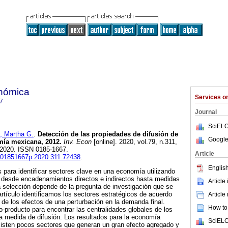
onómica
Services 
7
Journal
SciELO
Martha G.
.
Detección de las propiedades de difusión de
Google
mía mexicana, 2012.
Inv. Econ
[online]. 2020, vol.79, n.311,
 2020. ISSN 0185-1667.
Article
fe.01851667p.2020.311.72438
.
English
 para identificar sectores clave en una economía utilizando
 desde encadenamientos directos e indirectos hasta medidas
Article
a selección depende de la pregunta de investigación que se
artículo identificamos los sectores estratégicos de acuerdo
Article
n de los efectos de una perturbación en la demanda final.
How to 
-producto para encontrar las centralidades globales de los
 medida de difusión. Los resultados para la economía
SciELO
sten pocos sectores que generan un gran efecto agregado y