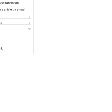
ic translation
is article by e-mail
ks
nk