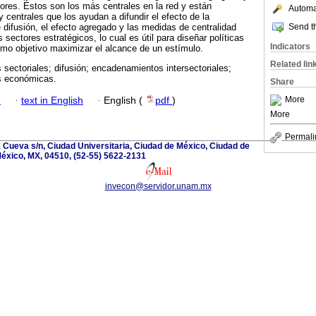
tores. Éstos son los más centrales en la red y están
Automat
centrales que los ayudan a difundir el efecto de la
Send th
 difusión, el efecto agregado y las medidas de centralidad
s sectores estratégicos, lo cual es útil para diseñar políticas
Indicators
o objetivo maximizar el alcance de un estímulo.
Related lin
 sectoriales; difusión; encadenamientos intersectoriales;
as económicas.
Share
More
h
·
text in English
·
English (
pdf
)
More
Permali
la Cueva s/n, Ciudad Universitaria, Ciudad de México, Ciudad de
éxico, MX, 04510, (52-55) 5622-2131
invecon@servidor.unam.mx