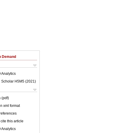
on Demand
 Analytics
 Scholar H5M5 (
2021
)
 (pdf)
 in xml format
 references
cite this article
 Analytics