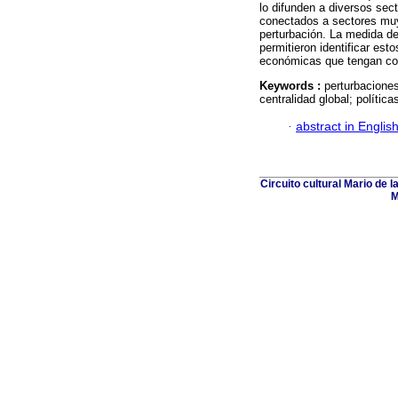
lo difunden a diversos sec
conectados a sectores muy 
perturbación. La medida de
permitieron identificar esto
económicas que tengan com
Keywords :
perturbaciones
centralidad global; polític
·
abstract in Englis
Circuito cultural Mario de 
M