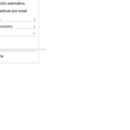
ción automática
artículo por email
s
cionados
nk