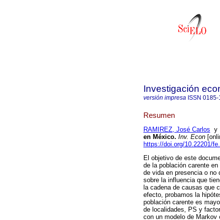
Investigación ec
versión impresa
ISSN
0185-
Resumen
RAMIREZ, José Carlos
en México.
Inv. Econ
[onli
https://doi.org/10.22201/
El objetivo de este docume
de la población carente en
de vida en presencia o no 
sobre la influencia que ti
la cadena de causas que co
efecto, probamos la hipóte
población carente es mayo
de localidades, PS y facto
con un modelo de Markov oc