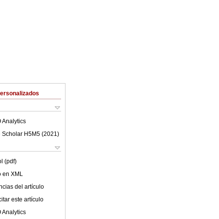
Personalizados
 Analytics
 Scholar H5M5 (
2021
)
l (pdf)
lo en XML
cias del artículo
tar este artículo
 Analytics