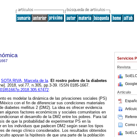
onómica
Servicios 
1667
Revista
SciELO
y
SOTA RIVA, Marcela de la
.
El rostro pobre de la diabetes
Google
ne]. 2018, vol.77, n.305, pp.3-39. ISSN 0185-1667.
fe.01851667p.2018.305.67472
.
Articulo
nto es modelar la dinámica de las privaciones sociales (PS)
Españo
 México con el fin de diferenciar sus condiciones materiales
de diabetes mellitus 2 (DM2). La idea es ofrecer evidencia
Artícu
enen algunos factores económicos y sociales comunitarios en
ndicionan el desarrollo de la DM2 entre los pobres. Para tal
Referen
sis de que la probabilidad de experimentar PS en la
Como ci
r en los individuos que padecen DM2 según sean los tipos
res de riesgo clínico considerados. Los resultados obtenidos
SciELO
ulto apoyan la hipótesis de que una parte de la población