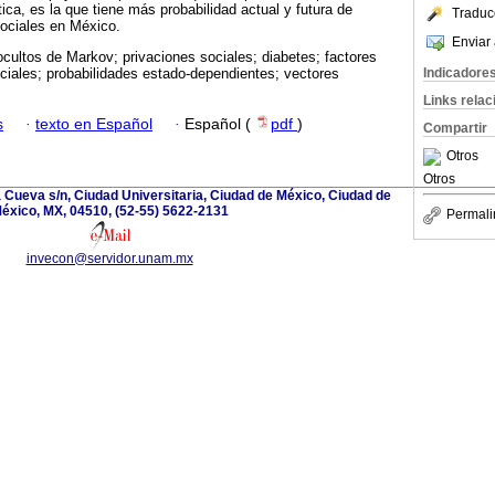
tica, es la que tiene más probabilidad actual y futura de
Traduc
sociales en México.
Enviar 
cultos de Markov; privaciones sociales; diabetes; factores
Indicadore
ciales; probabilidades estado-dependientes; vectores
Links rela
s
·
texto en Español
·
Español (
pdf
)
Compartir
Otros
Otros
la Cueva s/n, Ciudad Universitaria, Ciudad de México, Ciudad de
éxico, MX, 04510, (52-55) 5622-2131
Permali
invecon@servidor.unam.mx