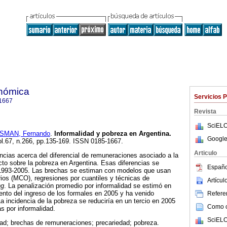
onómica
Servicios 
1667
Revista
SciELO
SMAN, Fernando
.
Informalidad y pobreza en Argentina
.
Google
ol.67, n.266, pp.135-169. ISSN 0185-1667.
Articulo
cias acerca del diferencial de remuneraciones asociado a la
cto sobre la pobreza en Argentina. Esas diferencias se
Españo
 1993-2005. Las brechas se estiman con modelos que usan
ios (MCO), regresiones por cuantiles y técnicas de
Artícu
ng
. La penalización promedio por informalidad se estimó en
iento del ingreso de los formales en 2005 y ha venido
Referen
incidencia de la pobreza se reduciría en un tercio en 2005
Como ci
s por informalidad.
SciELO
dad; brechas de remuneraciones; precariedad; pobreza.