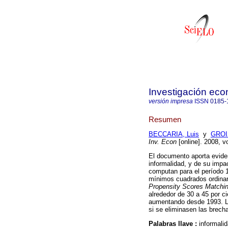
Investigación ec
versión impresa
ISSN
0185-
Resumen
BECCARIA, Luis
y
GROI
Inv. Econ
[online]. 2008, v
El documento aporta eviden
informalidad, y de su impa
computan para el período
mínimos cuadrados ordinar
Propensity Scores Matchi
alrededor de 30 a 45 por c
aumentando desde 1993. La 
si se eliminasen las brecha
Palabras llave :
informali