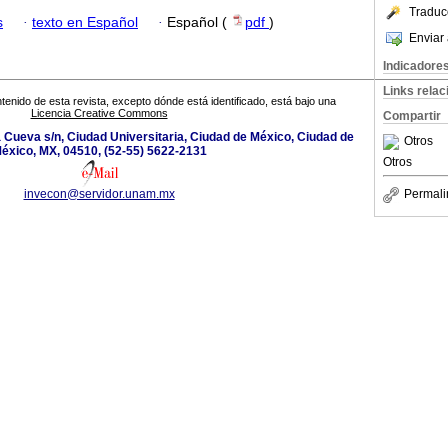
Traduc
s
·
texto en Español
·
Español (
pdf
)
Enviar 
Indicadore
Links rela
tenido de esta revista, excepto dónde está identificado, está bajo una
Licencia Creative Commons
Compartir
la Cueva s/n, Ciudad Universitaria, Ciudad de México, Ciudad de
Otros
éxico, MX, 04510, (52-55) 5622-2131
Otros
invecon@servidor.unam.mx
Permali