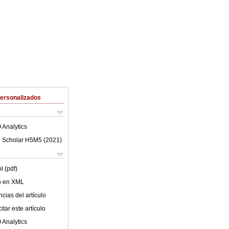
Personalizados
 Analytics
 Scholar H5M5 (
2021
)
l (pdf)
lo en XML
cias del artículo
tar este artículo
 Analytics