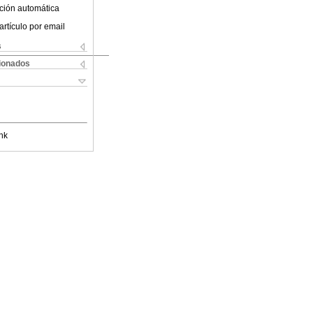
ción automática
artículo por email
s
cionados
nk