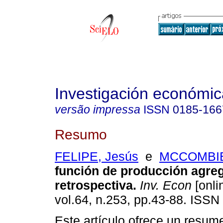
Investigación económic
versão impressa
ISSN
0185-166
Resumo
FELIPE, Jesús
e
MCCOMBIE,
función de producción agre
retrospectiva.
Inv. Econ
[onli
vol.64, n.253, pp.43-88. ISSN
Este artículo ofrece un resum