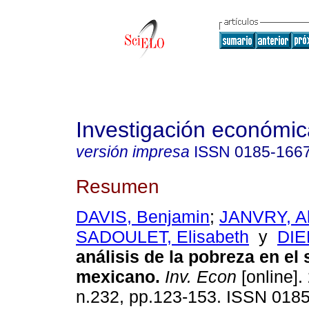
Investigación económic
versión impresa
ISSN
0185-166
Resumen
DAVIS, Benjamin
;
JANVRY, Al
SADOULET, Elisabeth
y
DIE
análisis de la pobreza en el 
mexicano
.
Inv. Econ
[online].
n.232, pp.123-153. ISSN 018