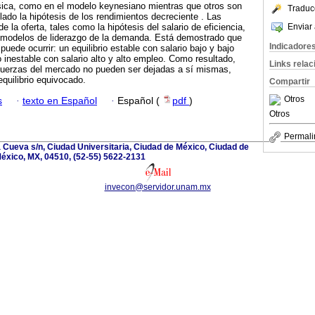
sica, como en el modelo keynesiano­ mientras que otros son
Traduc
lado la hipótesis de los rendimientos decreciente . Las
Enviar 
de la oferta, tales como la hipótesis del salario de eficiencia,
 modelos de liderazgo de la demanda. Está demostrado que
Indicadore
 puede ocurrir: un equilibrio estable con salario bajo y bajo
 inestable con salario alto y alto empleo. Como resultado,
Links rela
 fuerzas del mercado no pueden ser dejadas a sí mismas,
equilibrio equivocado.
Compartir
Otros
s
·
texto en Español
·
Español (
pdf
)
Otros
Permali
la Cueva s/n, Ciudad Universitaria, Ciudad de México, Ciudad de
éxico, MX, 04510, (52-55) 5622-2131
invecon@servidor.unam.mx