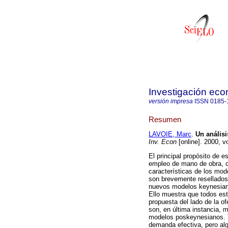
Investigación ec
versión impresa
ISSN
0185-
Resumen
LAVOIE, Marc
.
Un análisi
Inv. Econ
[online]. 2000, v
El principal propósito de
empleo de mano de obra, co
características de los mo
son brevemente resellados
nuevos modelos keynesianos
Ello muestra que todos es
propuesta del lado de la of
son, en última instancia, 
modelos poskeynesianos. 
demanda efectiva, pero alg