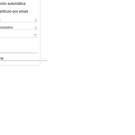
ción automática
artículo por email
s
cionados
nk