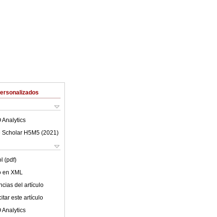
Personalizados
 Analytics
 Scholar H5M5 (
2021
)
l (pdf)
lo en XML
cias del artículo
tar este artículo
 Analytics