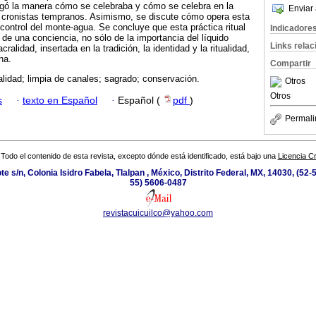
dagó la manera cómo se celebraba y cómo se celebra en la
Enviar 
n cronistas tempranos. Asimismo, se discute cómo opera esta
 control del monte-agua. Se concluye que esta práctica ritual
Indicadore
o de una conciencia, no sólo de la importancia del líquido
Links rela
cralidad, insertada en la tradición, la identidad y la ritualidad,
na.
Compartir
ualidad; limpia de canales; sagrado; conservación.
Otros
Otros
s
·
texto en Español
·
Español (
pdf
)
Permali
Todo el contenido de esta revista, excepto dónde está identificado, está bajo una
Licencia 
te s/n, Colonia Isidro Fabela, Tlalpan , México, Distrito Federal, MX, 14030, (52-
55) 5606-0487
revistacuicuilco@yahoo.com