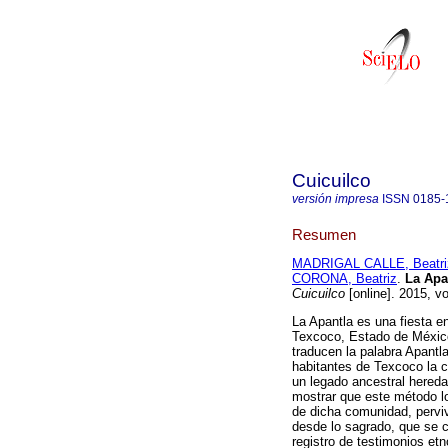
Cuicuilco
versión impresa
ISSN
0185-
Resumen
MADRIGAL CALLE, Beatri
CORONA, Beatriz
.
La Apa
Cuicuilco
[online]. 2015, v
La Apantla es una fiesta e
Texcoco, Estado de México.
traducen la palabra Apantla
habitantes de Texcoco la 
un legado ancestral hereda
mostrar que este método loc
de dicha comunidad, pervi
desde lo sagrado, que se c
registro de testimonios etn