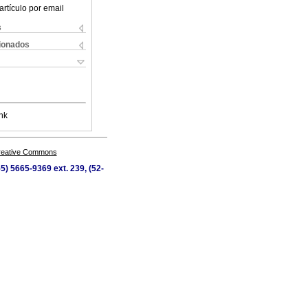
artículo por email
s
cionados
nk
Creative Commons
55) 5665-9369 ext. 239, (52-