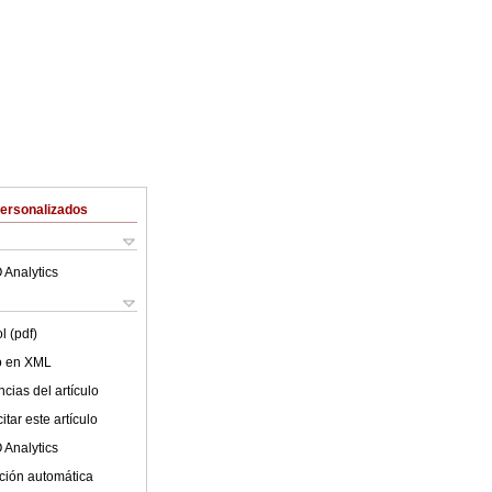
Personalizados
 Analytics
l (pdf)
lo en XML
cias del artículo
tar este artículo
 Analytics
ción automática