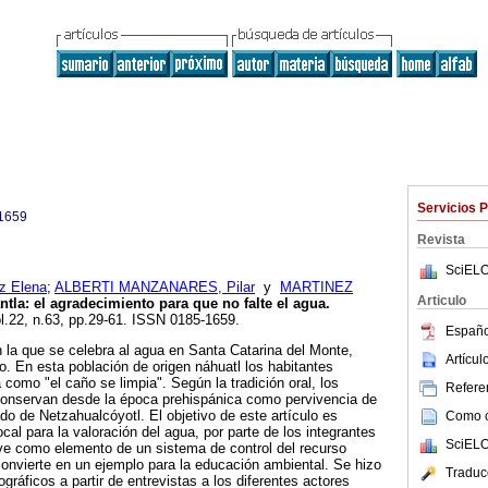
Servicios 
1659
Revista
SciELO
z Elena
;
ALBERTI MANZANARES, Pilar
y
MARTINEZ
Articulo
ntla
:
el agradecimiento para que no falte el agua
.
ol.22, n.63, pp.29-61. ISSN 0185-1659.
Españo
n la que se celebra al agua en Santa Catarina del Monte,
Artícu
 En esta población de origen náhuatl los habitantes
 como "el caño se limpia". Según la tradición oral, los
Referen
conservan desde la época prehispánica como pervivencia de
do de Netzahualcóyotl. El objetivo de este artículo es
Como ci
al para la valoración del agua, por parte de los integrantes
SciELO
ve como elemento de un sistema de control del recurso
onvierte en un ejemplo para la educación ambiental. Se hizo
Traduc
ográficos a partir de entrevistas a los diferentes actores