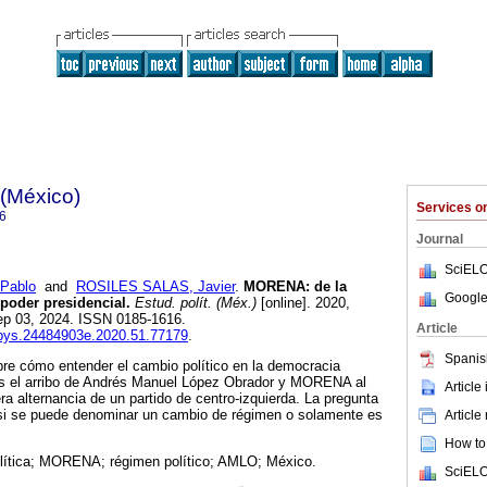
 (México)
Services 
6
Journal
SciELO
Pablo
and
ROSILES SALAS, Javier
.
MORENA: de la
Google
l poder presidencial.
Estud. polít. (Méx.)
[online]. 2020,
ep 03, 2024. ISSN 0185-1616.
Article
fcpys.24484903e.2020.51.77179
.
Spanis
obre cómo entender el cambio político en la democracia
ras el arribo de Andrés Manuel López Obrador y MORENA al
Article
ra alternancia de un partido de centro-izquierda. La pregunta
 si se puede denominar un cambio de régimen o solamente es
Article
How to 
olítica; MORENA; régimen político; AMLO; México.
SciELO