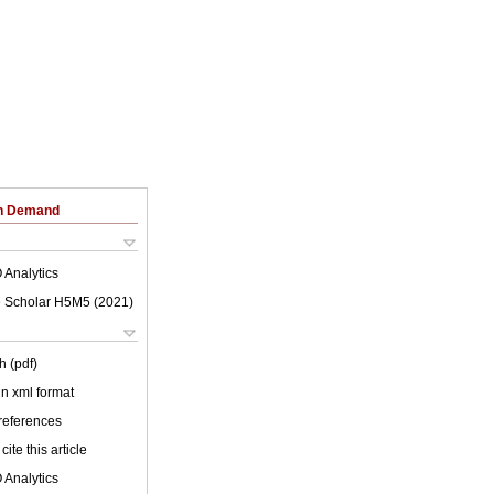
on Demand
 Analytics
 Scholar H5M5 (
2021
)
h (pdf)
 in xml format
 references
cite this article
 Analytics