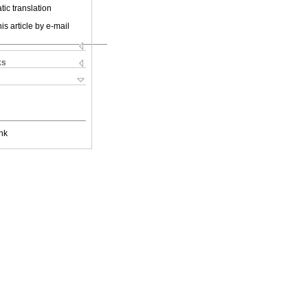
ic translation
is article by e-mail
ks
nk