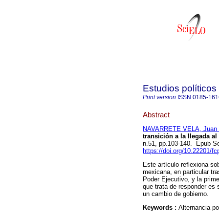
Estudios políticos
Print version
ISSN
0185-161
Abstract
NAVARRETE VELA, Juan 
transición a la llegada a
n.51, pp.103-140. Epub S
https://doi.org/10.22201/
Este artículo reflexiona s
mexicana, en particular t
Poder Ejecutivo, y la prime
que trata de responder es
un cambio de gobierno.
Keywords :
Alternancia p