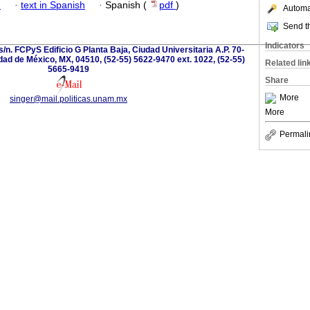
h
·
text in Spanish
·
Spanish (
pdf
)
Automat
Send th
Indicators
s/n. FCPyS Edificio G Planta Baja, Ciudad Universitaria A.P. 70-
dad de México, MX, 04510, (52-55) 5622-9470 ext. 1022, (52-55)
Related lin
5665-9419
Share
More
singer@mail.politicas.unam.mx
More
Permali