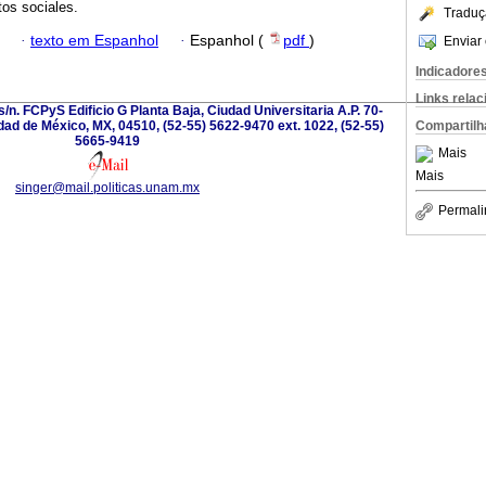
os sociales.
Traduç
·
texto em Espanhol
·
Espanhol (
pdf
)
Enviar 
Indicadore
Links rela
s/n. FCPyS Edificio G Planta Baja, Ciudad Universitaria A.P. 70-
dad de México, MX, 04510, (52-55) 5622-9470 ext. 1022, (52-55)
Compartilh
5665-9419
Mais
Mais
singer@mail.politicas.unam.mx
Permali