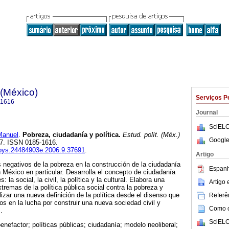
 (México)
Serviços P
-1616
Journal
SciELO
Manuel
.
Pobreza, ciudadanía y política.
Estud. polít. (Méx.)
Google
-57. ISSN 0185-1616.
fcpys.24484903e.2006.9.37691
.
Artigo
os negativos de la pobreza en la construcción de la ciudadanía
Espanh
 México en particular. Desarrolla el concepto de ciudadanía
la social, la civil, la política y la cultural. Elabora una
Artigo
xtremas de la política pública social contra la pobreza y
lizar una nueva definición de la política desde el disenso que
Referên
idos en la lucha por construir una nueva sociedad civil y
Como ci
.
SciELO
enefactor; políticas públicas; ciudadanía; modelo neoliberal;