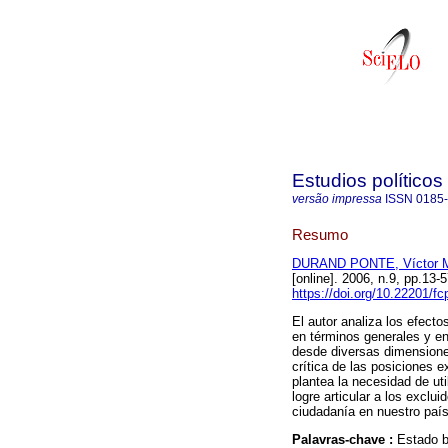
Estudios políticos
versão impressa
ISSN
0185
Resumo
DURAND PONTE, Víctor 
[online]. 2006, n.9, pp.13
https://doi.org/10.22201/
El autor analiza los efect
en términos generales y en
desde diversas dimensiones: 
crítica de las posiciones e
plantea la necesidad de uti
logre articular a los exclu
ciudadanía en nuestro país
Palavras-chave :
Estado b