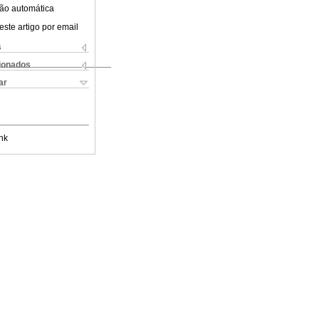
ão automática
este artigo por email
s
cionados
ar
nk