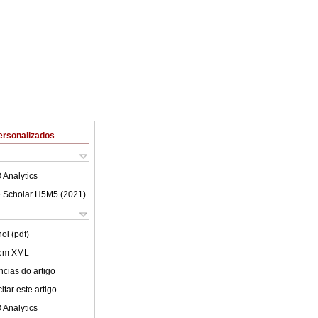
ersonalizados
 Analytics
 Scholar H5M5 (
2021
)
ol (pdf)
 em XML
cias do artigo
tar este artigo
 Analytics