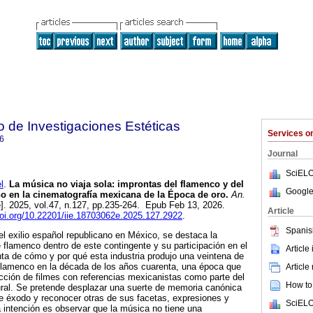
to de Investigaciones Estéticas
Services 
6
Journal
SciELO
l
.
La música no viaja sola: improntas del flamenco y del
Google
no en la cinematografía mexicana de la Época de oro.
An.
e]. 2025, vol.47, n.127, pp.235-264. Epub Feb 13, 2026.
Article
doi.org/10.22201/iie.18703062e.2025.127.2922
.
Spanis
el exilio español republicano en México, se destaca la
e flamenco dentro de este contingente y su participación en el
Article
ta de cómo y por qué esta industria produjo una veintena de
flamenco en la década de los años cuarenta, una época que
Article
ucción de filmes con referencias mexicanistas como parte del
How to 
ural. Se pretende desplazar una suerte de memoria canónica
e éxodo y reconocer otras de sus facetas, expresiones y
SciELO
a intención es observar que la música no tiene una