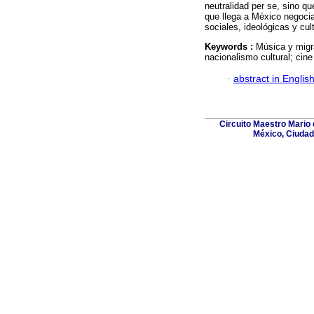
neutralidad per se, sino q
que llega a México negocia
sociales, ideológicas y cu
Keywords :
Música y migr
nacionalismo cultural; cin
·
abstract in Englis
Circuito Maestro Mario 
México, Ciudad 