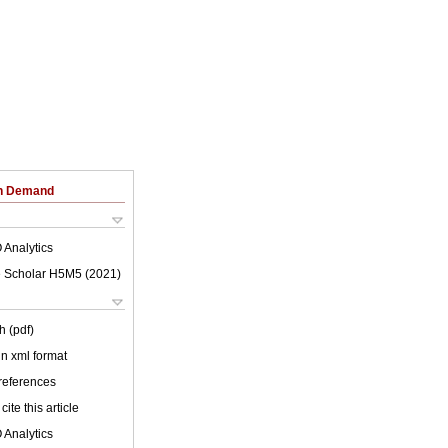
on Demand
 Analytics
 Scholar H5M5 (
2021
)
h (pdf)
 in xml format
 references
cite this article
 Analytics