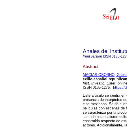
Anales del Institu
Print version
ISSN
0185-127
Abstract
MACIAS OSORNO, Gabrie
exilio español republica
Inst. Investig. Estét
[onlin
ISSN 0185-1276.
https://
Este artículo se centra en 
presencia de intérpretes d
cine mexicano. Se da cuen
películas con escenas de 
se caracteriza por la prod
llamado nacionalismo cult
construida respecto de est
actores. Adicionalmente, l