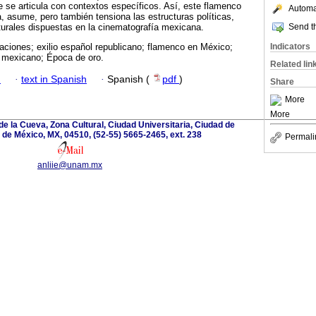
ue se articula con contextos específicos. Así, este flamenco
Automat
, asume, pero también tensiona las estructuras políticas,
Send th
lturales dispuestas en la cinematografía mexicana.
Indicators
aciones; exilio español republicano; flamenco en México;
e mexicano; Época de oro.
Related lin
h
·
text in Spanish
·
Spanish (
pdf
)
Share
More
More
de la Cueva, Zona Cultural, Ciudad Universitaria, Ciudad de
de México, MX, 04510, (52-55) 5665-2465, ext. 238
Permali
anliie@unam.mx