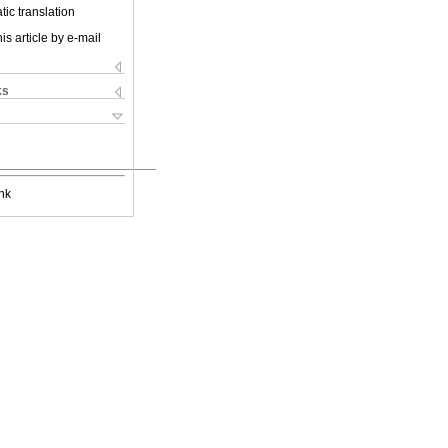
ic translation
is article by e-mail
ks
nk