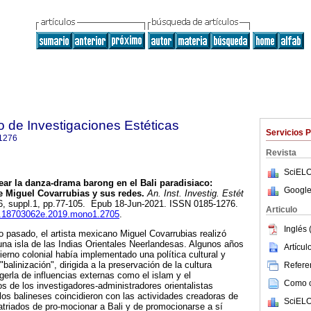
to de Investigaciones Estéticas
Servicios 
1276
Revista
SciELO
ar la danza-drama barong en el Bali paradisiaco:
Google
de Miguel Covarrubias y sus redes.
An. Inst. Investig. Estét
116, suppl.1, pp.77-105. Epub 18-Jun-2021. ISSN 0185-1276.
Articulo
iie.18703062e.2019.mono1.2705
.
Inglés 
lo pasado, el artista mexicano Miguel Covarrubias realizó
una isla de las Indias Orientales Neerlandesas. Algunos años
Artícu
ierno colonial había implementado una política cultural y
alinización", dirigida a la preservación de la cultura
Referen
gerla de influencias externas como el islam y el
Como ci
s de los investigadores-administradores orientalistas
 los balineses coincidieron con las actividades creadoras de
SciELO
triados de pro-mocionar a Bali y de promocionarse a sí