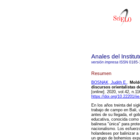
Anales del Institu
versión impresa
ISSN
0185-
Resumen
BOSNAK, Judith E.
.
Molde
discursos orientalistas 
[online]. 2020, vol.42, n.
https://doi.org/10.22201/
En los años treinta del sig
trabajo de campo en Bali, 
antes de su llegada, el gob
educativa, conocida como "b
balinesa "única" para prote
nacionalismo. Los esfuerzo
holandeses por balinizar a
un grupo de bohemios expa