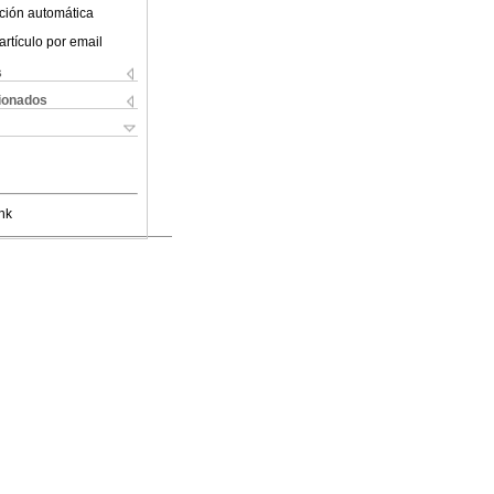
ción automática
artículo por email
s
cionados
nk