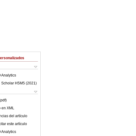
Personalizados
 Analytics
 Scholar H5M5 (
2021
)
(pdf)
lo en XML
cias del artículo
tar este artículo
 Analytics