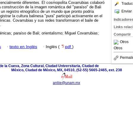
cialmente diferentes. El cosmopolita Covarrubias colaboró
Traduc
 construcción de la imagen romántica del "paraíso" de Bali
Enviar 
 un registro etnográfico de un mundo que pronto podría
istrar la cultura balinesa "pura" participó activamente en el
Indicadore
cénicas. Covarrubias y sus redes transformaron el baile de
.
Links rela
énicas; paraíso de Bali; orientalismo; Miguel Covarrubias;
Compartir
Otros
s
·
texto en Inglés
·
Inglés (
pdf
)
Otros
Permali
de la Cueva, Zona Cultural, Ciudad Universitaria, Ciudad de
México, Ciudad de México, MX, 04510, (52-55) 5665-2465, ext. 238
anliie@unam.mx