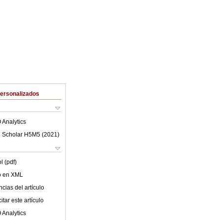
Personalizados
 Analytics
 Scholar H5M5 (
2021
)
l (pdf)
lo en XML
cias del artículo
tar este artículo
 Analytics