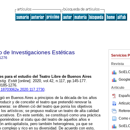
to de Investigaciones Estéticas
Servicios 
1276
Revista
SciELO
s para el estudio del Teatro Libre de Buenos Aires
Google
stig. Estét
[online]. 2020, vol.42, n.117, pp.145-177.
0185-1276.
Articulo
ie.18703062e.2020.117.2730
.
Españo
rgió en Buenos Aires a principios de la década de los años
oducir y de concebir el teatro que pretendió renovar la
Artícu
neras: se diferen ció del teatro que ponía los objetivos
os artísticos; se propuso realizar un teatro de alta calidad
Referen
lucrativos. En este sentido, se constituyó como una práctica
Como ci
oponiéndose al statu quo del teatro de aquellos años e
n anticapitalista, pero también heterogénea, ya que se
SciELO
complejo y rico en su diversidad. De acuerdo con esto,