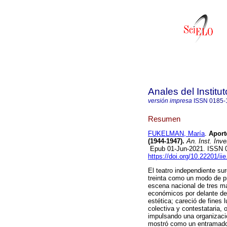
Anales del Institu
versión impresa
ISSN
0185-
Resumen
FUKELMAN, María
.
Aporte
(1944-1947).
An. Inst. Inve
Epub 01-Jun-2021. ISSN 
https://doi.org/10.22201/i
El teatro independiente su
treinta como un modo de pr
escena nacional de tres ma
económicos por delante de l
estética; careció de fines 
colectiva y contestataria, 
impulsando una organizació
mostró como un entramado 