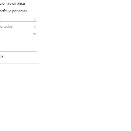
ción automática
artículo por email
s
cionados
nk