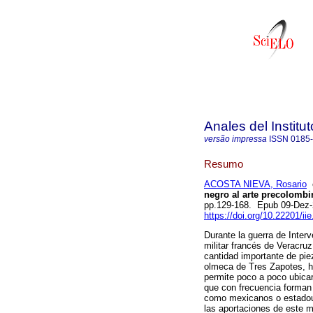
Anales del Institu
versão impressa
ISSN
0185
Resumo
ACOSTA NIEVA, Rosario
negro al arte precolombi
pp.129-168. Epub 09-Dez
https://doi.org/10.22201/i
Durante la guerra de Interv
militar francés de Veracru
cantidad importante de pi
olmeca de Tres Zapotes, ha
permite poco a poco ubicar
que con frecuencia forman
como mexicanos o estadoun
las aportaciones de este m