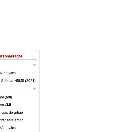
ersonalizados
 Analytics
 Scholar H5M5 (
2021
)
ol (pdf)
 em XML
cias do artigo
tar este artigo
 Analytics