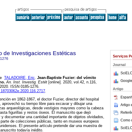
to de Investigaciones Estéticas
Serviços P
-1276
Journal
SciELO
e
TALADOIRE, Eric
.
Jean-Baptiste Fuzier: del vómito
Google
no.
An. Inst. Investig. Estét
[online]. 2020, vol.42, n.116,
-2020. ISSN 0185-1276.
Artigo
ie.18703062e.2020.116.2717
.
Espanh
ención en 1862-1867, el doctor Fuzier, director del hospital
z, aprovechó su tiempo libre para excavar y dibujar una
Artigo
ezas arqueológicas, desde vestigios mayores como la cabeza
sta figurillas y restos óseos. El manuscrito que dejó
Referên
 y documentar una cantidad importante de objetos olvidados,
Como ci
 parte de colecciones públicas, tanto en museos europeos
idenses. El presente artículo pretende dar una muestra de
SciELO
anuscrito todavía inédito.