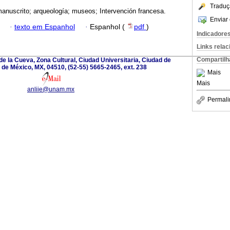
Traduç
manuscrito; arqueología; museos; Intervención francesa.
Enviar 
·
texto em Espanhol
·
Espanhol (
pdf
)
Indicadore
Links rela
Compartilh
de la Cueva, Zona Cultural, Ciudad Universitaria, Ciudad de
de México, MX, 04510, (52-55) 5665-2465, ext. 238
Mais
Mais
anliie@unam.mx
Permali