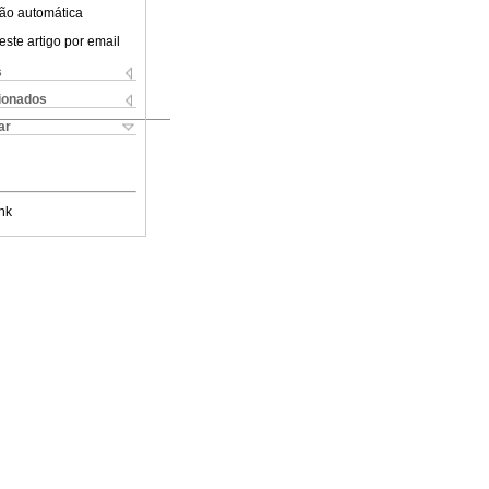
ão automática
este artigo por email
s
cionados
ar
nk