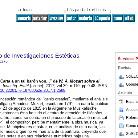
to de Investigaciones Estéticas
Servicios 
1276
Revista
SciELO
Carta a un tal barón von..." de
W. A. Mozart sobre el
Google
. Investig. Estét
[online]. 2017, vol.39, n.110, pp.9-48. ISSN
g/10.22201/iie.18703062e.2017.1.2589
.
Articulo
concepción romántica del "genio creador", mediante el análisis
Españo
olfgang Amadeus Mozart, escrita en 1791. La carta la publicó
el 23 de agosto de 1815 en la Allgemeine Musikalische
Artícu
e entonces ésta ha sido el centro de atención de filósofos,
s. Su interés se centra en el proceso de la creación musical
Referen
r", el compositor, percibe mentalmente la obra musical ya
Como ci
se. Mi objetivo es mostrar, en el análisis de esta carta, las
smo musical que no ve más allá de la partitura, creyendo que
SciELO
las notas o en sus relaciones numéricas bajo una