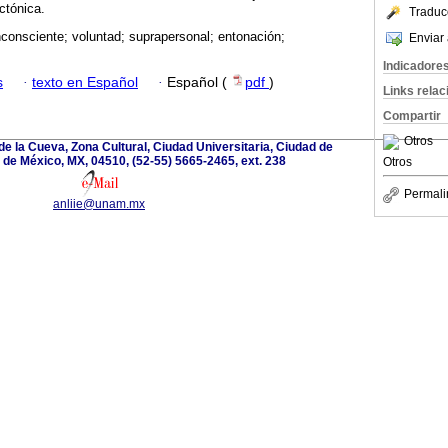
ctónica.
Traduc
nconsciente; voluntad; suprapersonal; entonación;
Enviar 
Indicadore
s
·
texto en Español
·
Español (
pdf
)
Links rela
Compartir
Otros
de la Cueva, Zona Cultural, Ciudad Universitaria, Ciudad de
de México, MX, 04510, (52-55) 5665-2465, ext. 238
Otros
Permali
anliie@unam.mx