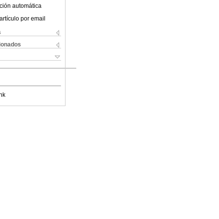
ción automática
artículo por email
s
cionados
nk