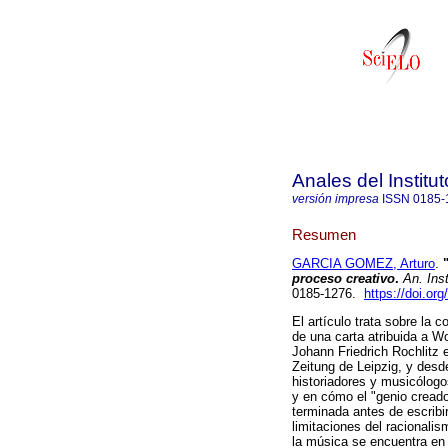
Anales del Institu
versión impresa
ISSN
0185-
Resumen
GARCIA GOMEZ, Arturo
.
"
proceso creativo
.
An. Inst
0185-1276.
https://doi.or
El artículo trata sobre la 
de una carta atribuida a W
Johann Friedrich Rochlitz 
Zeitung de Leipzig, y desd
historiadores y musicólogo
y en cómo el "genio creado
terminada antes de escribir
limitaciones del racionali
la música se encuentra en 