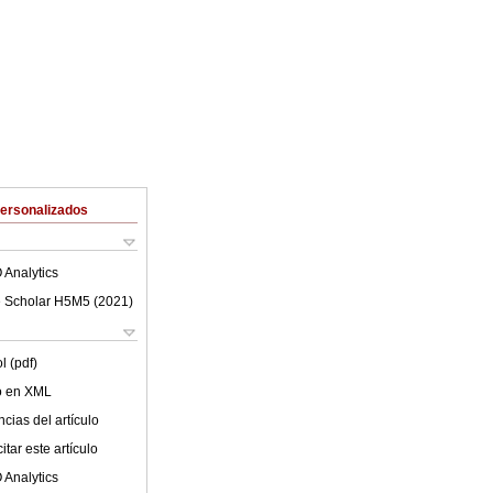
Personalizados
 Analytics
 Scholar H5M5 (
2021
)
l (pdf)
lo en XML
cias del artículo
tar este artículo
 Analytics