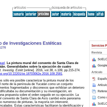
to de Investigaciones Estéticas
Servicios 
1276
Revista
SciELO
uel
.
La pintura mural del convento de Santa Clara de
Google
tán. Generalidades sobre la ejecución de cuatro
. Investig. Estét
[online]. 2016, vol.38, n.109, pp.215-274.
Articulo
doi.org/10.22201/iie.18703062e.2016.109.2581
.
Españo
sólo era posible caracterizar la pintura mural de los
l norte de la península de Yucatán como un conjunto
Artícu
entos fragmentados y disconexos que exhibían un deterioro
 dificultaba su documentación y su investigación, en
Referen
e una propuesta sobre el orden seguido en su ejecución. La
Como ci
del convento de Santa Clara de Asís cambió este panorama
o numeroso de pinturas, la mayoría sin intervenir,
SciELO
ncalados. Estas características facilitaron la identificación y