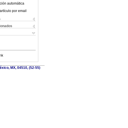
ción automática
artículo por email
s
cionados
nk
éxico, MX, 04510, (52-55)