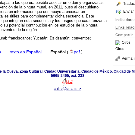
etapas a las que era posible asociar un orden y organizarlas
Traduc
vención de la pintura mural, en 2011, puso al descubierto
Enviar 
ionaron información que contribuyó a precisar un
alles útiles para complementar dicha secuencia. Este
Indicadore
s que integran esta secuencia y los rasgos que caracterizan a
 su potencial contribución en los estudios de la pintura
Links rela
onventos de la región.
Compartir
ural; franciscanos; Yucatán; Dzidzantún; conventos;
Otros
Otros
s
·
texto en Español
·
Español (
pdf
)
Permali
e la Cueva, Zona Cultural, Ciudad Universitaria, Ciudad de México, Ciudad de M
5665-2465, ext. 238
anliie@unam.mx