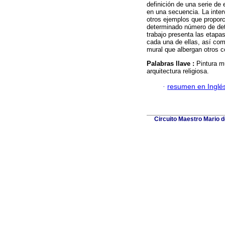
definición de una serie de 
en una secuencia. La inter
otros ejemplos que proporc
determinado número de det
trabajo presenta las etapa
cada una de ellas, así como
mural que albergan otros c
Palabras llave :
Pintura m
arquitectura religiosa.
·
resumen en Inglé
Circuito Maestro Mario d