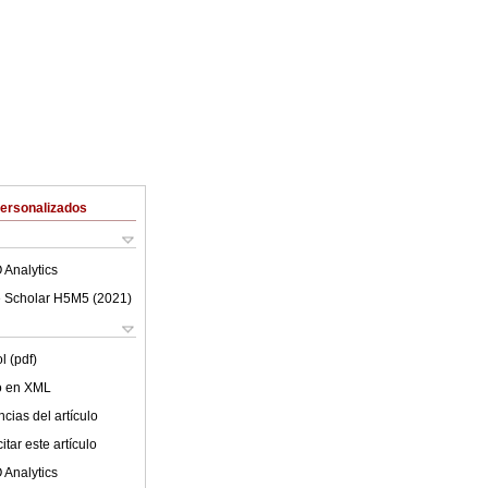
Personalizados
 Analytics
 Scholar H5M5 (
2021
)
l (pdf)
lo en XML
cias del artículo
tar este artículo
 Analytics