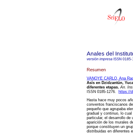
Anales del Institu
versión impresa
ISSN
0185-
Resumen
VANOYE CARLO, Ana Raq
Asís en Dzidzantún, Yuca
diferentes etapas.
An. Inst
ISSN 0185-1276.
https://
Hasta hace muy pocos años 
conventos franciscanos de
pequeño que agrupaba elem
gradual y continuo, lo cual
particular, el desarrollo d
aparición de los murales 
porque constituyen un grup
distribuidas en diferentes e