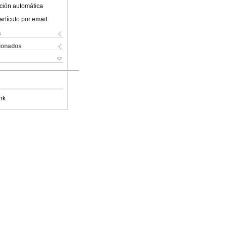
ción automática
artículo por email
s
cionados
nk