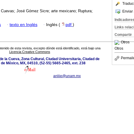
Traduc
 Cuevas; José Gómez Sicre; arte mexicano; Ruptura;
Enviar 
Indicadore
s
·
texto en Inglés
·
Inglés (
pdf
)
Links rela
Compartir
Otros
Otros
tenido de esta revista, excepto dónde está identificado, está bajo una
Licencia Creative Commons
Permali
de la Cueva, Zona Cultural, Ciudad Universitaria, Ciudad de
de México, MX, 04510, (52-55) 5665-2465, ext. 238
anliie@unam.mx