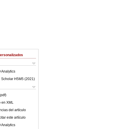
Personalizados
 Analytics
 Scholar H5M5 (
2021
)
(pdf)
lo en XML
cias del artículo
tar este artículo
 Analytics