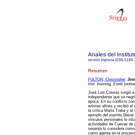
Anales del Institu
versión impresa
ISSN
0185-
Resumen
FULTON, Christopher
.
Jos
Inst. Investig. Estét
[onlin
José Luis Cuevas surgió a
independiente que se negó 
época. En su conflicto con
artistas afines y recibió e
la crítica Marta Traba y 
ejemplo del espíritu libera
vínculos personales lo situ
actividades de Cuevas de 
sesenta lo considera como 
como agente en el proceso d