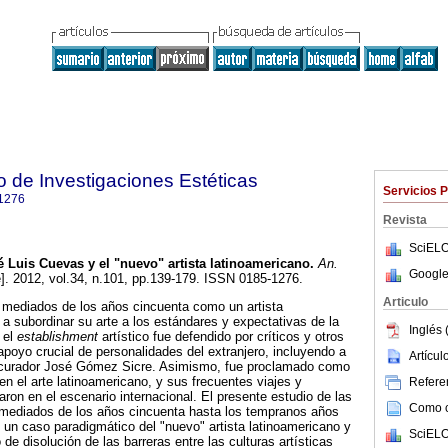
to de Investigaciones Estéticas
Servicios 
1276
Revista
SciELO
é Luis Cuevas y el "nuevo" artista latinoamericano
.
An.
Google
e]. 2012, vol.34, n.101, pp.139-179. ISSN 0185-1276.
Articulo
 mediados de los años cincuenta como un artista
a subordinar su arte a los estándares y expectativas de la
Inglés 
 el
establishment
artístico fue defendido por críticos y otros
l apoyo crucial de personalidades del extranjero, incluyendo a
Artícu
al curador José Gómez Sicre. Asimismo, fue proclamado como
l en el arte latinoamericano, y sus frecuentes viajes y
Referen
aron en el escenario internacional. El presente estudio de las
Como ci
mediados de los años cincuenta hasta los tempranos años
un caso paradigmático del "nuevo" artista latinoamericano y
SciELO
e disolución de las barreras entre las culturas artísticas