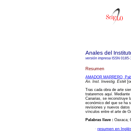
Anales del Institu
versión impresa
ISSN
0185-
Resumen
AMADOR MARRERO, Pabl
An. Inst. Investig. Estét
[o
Tras cada obra de arte sie
trataremos aquí. Mediante
Canarias, se reconstruye la
económico del que se ha su
revisiones y nuevos datos 
vínculos entre el arte de O
Palabras llave :
Oaxaca; C
·
resumen en Inglé