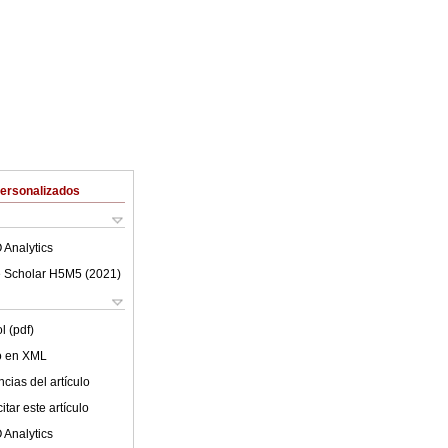
Personalizados
 Analytics
 Scholar H5M5 (
2021
)
l (pdf)
lo en XML
cias del artículo
tar este artículo
 Analytics