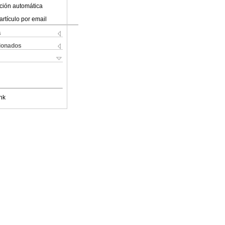
ción automática
artículo por email
s
cionados
nk