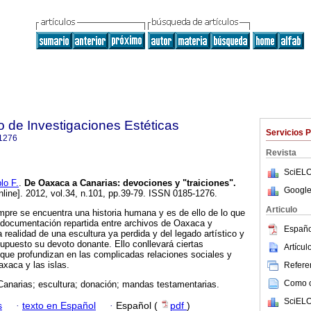
to de Investigaciones Estéticas
Servicios 
1276
Revista
SciELO
o F.
.
De Oaxaca a Canarias
:
devociones y "traiciones"
.
Google
nline]. 2012, vol.34, n.101, pp.39-79. ISSN 0185-1276.
Articulo
mpre se encuentra una historia humana y es de ello de lo que
 documentación repartida entre archivos de Oaxaca y
Españo
 realidad de una escultura ya perdida y del legado artístico y
puesto su devoto donante. Ello conllevará ciertas
Artícu
que profundizan en las complicadas relaciones sociales y
axaca y las islas.
Referen
Como ci
anarias; escultura; donación; mandas testamentarias.
SciELO
s
·
texto en Español
·
Español (
pdf
)