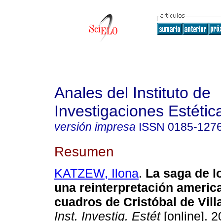
Anales del Instituto de
Investigaciones Estétic
versión impresa
ISSN
0185-127
Resumen
KATZEW, Ilona
.
La saga de l
una reinterpretación americ
cuadros de Cristóbal de Vil
Inst. Investig. Estét
[online]. 2