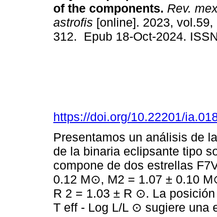
of the components.
Rev. mex.
astrofis
[online]. 2023, vol.59,
312. Epub 18-Oct-2024. ISS
https://doi.org/10.22201/ia.0
Presentamos un análisis de la
de la binaria eclipsante tipo 
compone de dos estrellas F7
0.12 M⊙, M2 = 1.07 ± 0.10 M⊙
R 2 = 1.03 ± R ⊙. La posició
T eff - Log L/L ⊙ sugiere una 